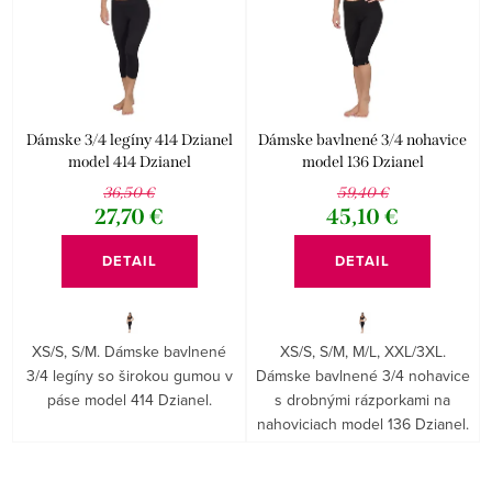
e
Abecedne
i
p
s
r
p
o
r
d
Dámske 3/4 legíny 414 Dzianel
Dámske bavlnené 3/4 nohavice
o
model 414 Dzianel
model 136 Dzianel
u
36,50 €
59,40 €
d
k
27,70 €
45,10 €
u
t
DETAIL
DETAIL
k
o
t
v
o
XS/S, S/M. Dámske bavlnené
XS/S, S/M, M/L, XXL/3XL.
3/4 legíny so širokou gumou v
Dámske bavlnené 3/4 nohavice
v
páse model 414 Dzianel.
s drobnými rázporkami na
nahoviciach model 136 Dzianel.
O