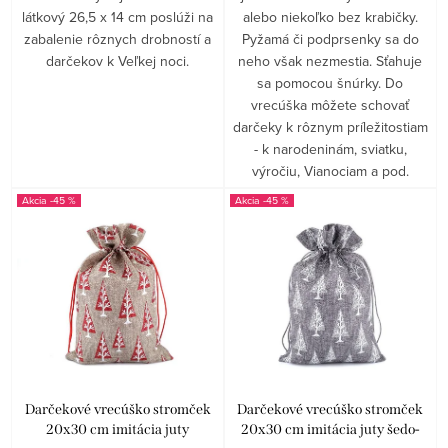
látkový 26,5 x 14 cm poslúži na
alebo niekoľko bez krabičky.
zabalenie rôznych drobností a
Pyžamá či podprsenky sa do
darčekov k Veľkej noci.
neho však nezmestia. Sťahuje
sa pomocou šnúrky. Do
vrecúška môžete schovať
darčeky k rôznym príležitostiam
- k narodeninám, sviatku,
výročiu, Vianociam a pod.
-45 %
-45 %
Darčekové vrecúško stromček
Darčekové vrecúško stromček
20x30 cm imitácia juty
20x30 cm imitácia juty šedo-