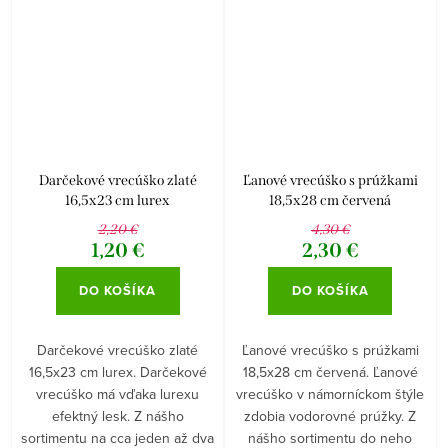
Darčekové vrecúško zlaté
Ľanové vrecúško s prúžkami
16,5x23 cm lurex
18,5x28 cm červená
2,20 €
4,30 €
1,20 €
2,30 €
DO KOŠÍKA
DO KOŠÍKA
Darčekové vrecúško zlaté
Ľanové vrecúško s prúžkami
16,5x23 cm lurex. Darčekové
18,5x28 cm červená. Ľanové
vrecúško má vďaka lurexu
vrecúško v námorníckom štýle
efektný lesk. Z nášho
zdobia vodorovné prúžky. Z
sortimentu na cca jeden až dva
nášho sortimentu do neho