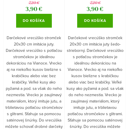
strieborný
7,20 €
7,20 €
3,90 €
3,90 €
DO KOŠÍKA
DO KOŠÍKA
Darčekové vrecúško stromček
Darčekové vrecúško stromček
20x30 cm imitácia juty.
20x30 cm imitácia juty šedo-
Darčekové vrecúško s potlačou
strieborný. Darčekové vrecúško
stromčekov je ideálnou
s potlačou stromčekov je
dekoráciou na Vianoce. Vrecko
ideálnou dekoráciou na
aj na niekoľko kusov bielizne s
Vianoce. Vrecko aj na niekoľko
krabičkou alebo viac bez
kusov bielizne s krabičkou
krabičky. Veľké kusy ako
alebo viac bez krabičky. Veľké
pyžamá a pod. sa však do neho
kusy ako pyžamá a pod. sa však
nezmestia. Vrecko je zaujímavý
do neho nezmestia. Vrecko je
materiálom, ktorý imituje jutu, a
zaujímavý materiálom, ktorý
trblietavou potlačou stromčekov
imituje jutu, a trblietavou
s glitrami. Sťahuje sa pomocou
potlačou stromčekov s glitrami.
saténovej šnúrky. Do vrecúška
Sťahuje sa pomocou saténovej
môžete schovať drobné darčeky
šnúrky. Do vrecúška môžete