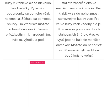
kusy v krabičke alebo niekoľko
môžete zabaliť niekoľko
bez krabičky. Pyžamá či
menších kusov v krabičke. Bez
podprsenky sa do neho však
krabičky sa do neho zmestí
nezmestia. Sťahuje sa pomocou
samozrejme kusov viac. Pre
šnúrky. Do vrecúška môžete
veľké kusy však vhodný nie je.
schovať darčeky k rôznym
Uzatvára sa pomocou dvoch
príležitostiam - k narodeninám,
sťahovacích šnúrok. Vrecko
sviatku, výročiu a pod.
využijete na balenie menších
darčekov. Môžete do neho tiež
vložiť sušené bylinky, ktoré
budú krásne voňať.
-46 %