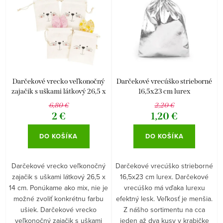
p
i
r
e
Abecedne
o
p
d
r
u
o
k
d
Darčekové vrecko veľkonočný
Darčekové vrecúško strieborné
zajačik s uškami látkový 26,5 x
16,5x23 cm lurex
t
u
14 cm
6,80 €
2,20 €
o
k
2 €
1,20 €
v
t
DO KOŠÍKA
DO KOŠÍKA
o
v
Darčekové vrecko veľkonočný
Darčekové vrecúško strieborné
zajačik s uškami látkový 26,5 x
16,5x23 cm lurex. Darčekové
14 cm. Ponúkame ako mix, nie je
vrecúško má vďaka lurexu
možné zvoliť konkrétnu farbu
efektný lesk. Veľkosť je menšia.
ušiek. Darčekové vrecko
Z nášho sortimentu na cca
veľkonočný zajačik s uškami
jeden až dva kusy v krabičke