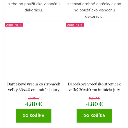
alebo ho použiť ako vianočnú
schovať drobné darčeky alebo
dekoráciu.
ho použiť ako vianočnú
dekoráciu.
-45 %
-45 %
Darčekové vrecúško stromček
Darčekové vrecúško stromček
veľký 30x40 cm imitácia juty
veľký 30x40 cm imitácia juty
farba bielozlatá
režno-červená farba
8,80 €
8,80 €
4,80 €
4,80 €
DO KOŠÍKA
DO KOŠÍKA