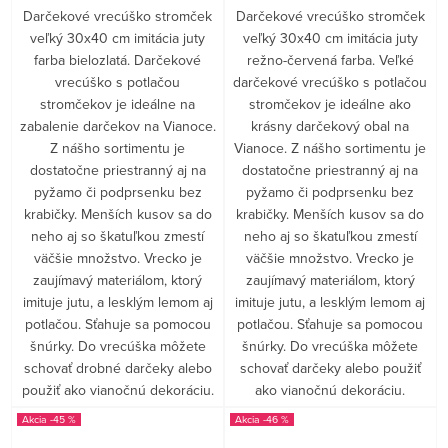
Darčekové vrecúško stromček
Darčekové vrecúško stromček
veľký 30x40 cm imitácia juty
veľký 30x40 cm imitácia juty
farba bielozlatá. Darčekové
režno-červená farba. Veľké
vrecúško s potlačou
darčekové vrecúško s potlačou
stromčekov je ideálne na
stromčekov je ideálne ako
zabalenie darčekov na Vianoce.
krásny darčekový obal na
Z nášho sortimentu je
Vianoce. Z nášho sortimentu je
dostatočne priestranný aj na
dostatočne priestranný aj na
pyžamo či podprsenku bez
pyžamo či podprsenku bez
krabičky. Menších kusov sa do
krabičky. Menších kusov sa do
neho aj so škatuľkou zmestí
neho aj so škatuľkou zmestí
väčšie množstvo. Vrecko je
väčšie množstvo. Vrecko je
zaujímavý materiálom, ktorý
zaujímavý materiálom, ktorý
imituje jutu, a lesklým lemom aj
imituje jutu, a lesklým lemom aj
potlačou. Sťahuje sa pomocou
potlačou. Sťahuje sa pomocou
šnúrky. Do vrecúška môžete
šnúrky. Do vrecúška môžete
schovať drobné darčeky alebo
schovať darčeky alebo použiť
použiť ako vianočnú dekoráciu.
ako vianočnú dekoráciu.
-45 %
-46 %