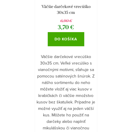
Väčšie darčekové vrecúško
30x35 cm
6,90 €
3,70 €
DO KOŠÍKA
Väčšie darčekové vrecúško
30x35 cm. Veľké vrecúško s
vianočnými motívmi, sťahuje sa
pomocou saténových šnúrok. Z
nášho sortimentu do neho
môžete vložiť aj viac kusov v
krabičkách či väčšie množstvo
kusov bez škatuliek. Prípadne je
možné využiť aj na jeden väčší
kus. Môžete ho použiť na
darčeky alebo naplniť
mikulášskou či vianočnou