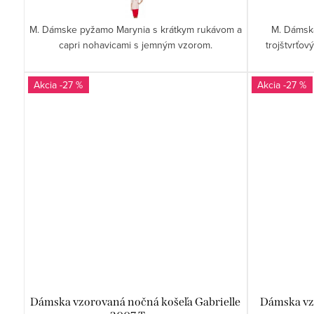
o
o
v
M. Dámske pyžamo Marynia s krátkym rukávom a
M. Dámska
v
capri nohavicami s jemným vzorom.
trojštvrťo
-27 %
-27 %
Dámska vzorovaná nočná košeľa Gabrielle
Dámska vz