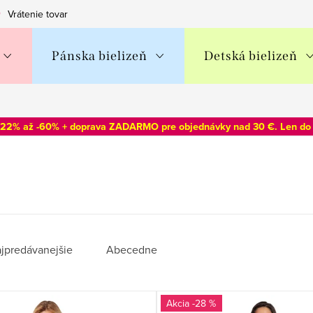
Vrátenie tovaru
Obchodné podmienky
Podmienky ochran
Pánska bielizeň
Detská bielizeň
-22% až -60% + doprava ZADARMO pre objednávky nad 30 €. Len d
jpredávanejšie
Abecedne
-28 %