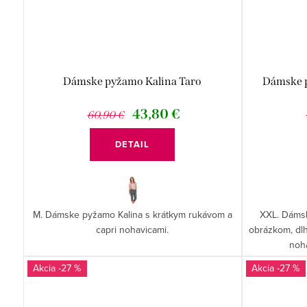
Dámske pyžamo Kalina Taro
Dámske p
43,80 €
60,90 €
DETAIL
M. Dámske pyžamo Kalina s krátkym rukávom a
XXL. Dámsk
capri nohavicami.
obrázkom, dl
noh
-27 %
-27 %