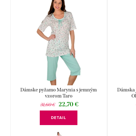
ý
e
p
n
i
i
s
e
p
p
r
r
o
o
d
Dámske pyžamo Marynia s jemným
Dámska 
d
vzorom Taro
O
u
u
22,70 €
31,60 €
k
k
DETAIL
t
t