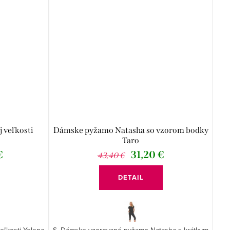
 veľkosti
Dámske pyžamo Natasha so vzorom bodky
Taro
€
31,20 €
43,40 €
DETAIL
ľkosti Yelena
S. Dámske vzorované pyžamo Natasha s krátkym