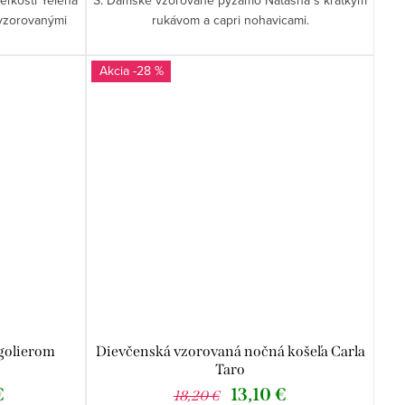
vzorovanými
rukávom a capri nohavicami.
-28 %
golierom
Dievčenská vzorovaná nočná košeľa Carla
Taro
€
13,10 €
18,20 €