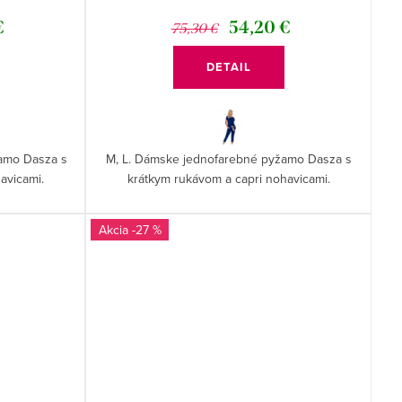
€
54,20 €
75,30 €
DETAIL
žamo Dasza s
M, L. Dámske jednofarebné pyžamo Dasza s
avicami.
krátkym rukávom a capri nohavicami.
-27 %