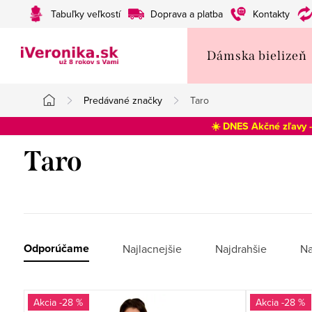
Prejsť
Tabuľky veľkostí
Doprava a platba
Kontakty
na
obsah
Dámska bielizeň
Predávané značky
Taro
Domov
☀️ DNES Akčné zľavy 
Taro
R
Odporúčame
Najlacnejšie
Najdrahšie
Na
a
V
d
-28 %
-28 %