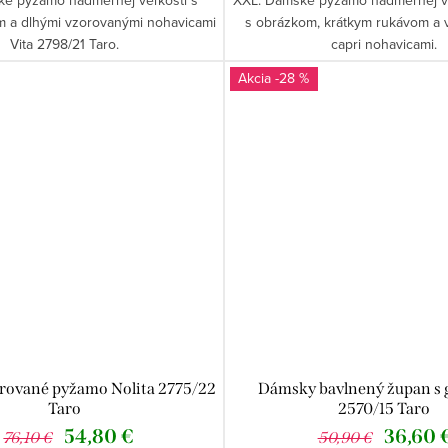
m a dlhými vzorovanými nohavicami
s obrázkom, krátkym rukávom a 
Vita 2798/21 Taro.
capri nohavicami.
-28 %
rované pyžamo Nolita 2775/22
Dámsky bavlnený župan s 
Taro
2570/15 Taro
54,80 €
36,60 
76,10 €
50,90 €