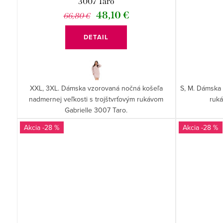
3007 Taro
48,10 €
66,80 €
DETAIL
XXL, 3XL. Dámska vzorovaná nočná košeľa
S, M. Dámska
nadmernej veľkosti s trojštvrťovým rukávom
ruk
Gabrielle 3007 Taro.
-28 %
-28 %