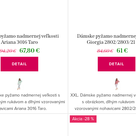
yžamo nadmernej veľkosti
Dámske pyžamo nadmernej
Ariana 3016 Taro
Giorgia 2802/2803/21
67,80 €
61 €
94,20 €
84,60 €
DETAIL
DETAIL
e pyžamo nadmernej veľkosti s
XXL. Dámske pyžamo nadmernej veľ
hým rukávom a dlhými vzorovanými
s obrázkom, dlhým rukávom 
avicami Ariana 3016 Taro.
vzorovanými nohavicami 2802/28
-28 %