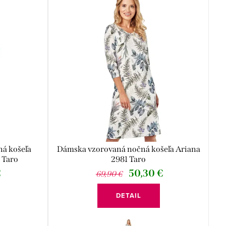
á košeľa
Dámska vzorovaná nočná košeľa Ariana
 Taro
2981 Taro
€
50,30 €
69,90 €
DETAIL