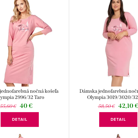
jednofarebná nočná košeľa
Dámska jednofarebná nočn
lympia 2996/32 Taro
Olympia 3019/3020/32
40 €
42,10 
55,60 €
58,50 €
DETAIL
DETAIL