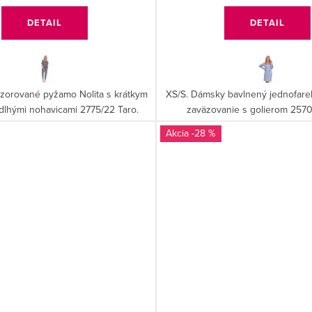
DETAIL
DETAIL
zorované pyžamo Nolita s krátkym
XS/S. Dámsky bavlnený jednofar
dlhými nohavicami 2775/22 Taro.
zaväzovanie s golierom 2570
-28 %