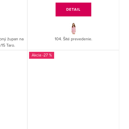
DETAIL
ebný župan na
104. Šité prevedenie.
/15 Taro.
-27 %