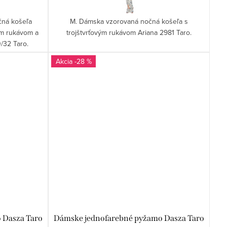
čná košeľa
M. Dámska vzorovaná nočná košeľa s
ým rukávom a
trojštvrťovým rukávom Ariana 2981 Taro.
/32 Taro.
-28 %
 Dasza Taro
Dámske jednofarebné pyžamo Dasza Taro