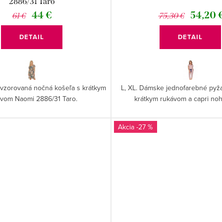
2886/31 Taro
44 €
54,20 
61 €
75,30 €
DETAIL
DETAIL
 vzorovaná nočná košeľa s krátkym
L, XL. Dámske jednofarebné py
ávom Naomi 2886/31 Taro.
krátkym rukávom a capri noh
-27 %