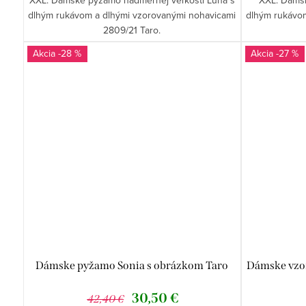
dlhým rukávom a dlhými vzorovanými nohavicami
dlhým rukávo
2809/21 Taro.
-28 %
-27 %
Dámske pyžamo Sonia s obrázkom Taro
Dámske vzo
30,50 €
42,40 €