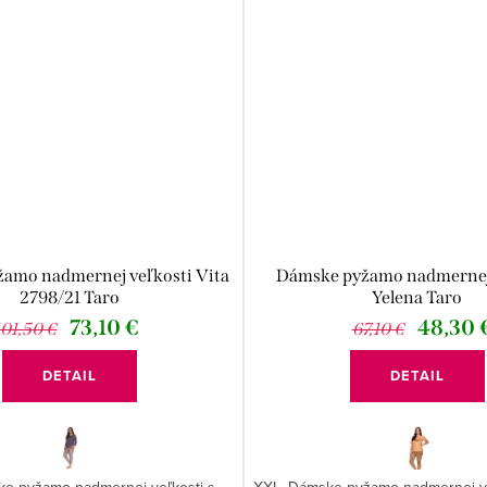
amo nadmernej veľkosti Vita
Dámske pyžamo nadmernej
2798/21 Taro
Yelena Taro
73,10 €
48,30 
101,50 €
67,10 €
DETAIL
DETAIL
e pyžamo nadmernej veľkosti s
XXL. Dámske pyžamo nadmernej ve