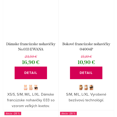
Dámske francúzske nohavičky
Bokové francúzske nohavičky
No.033 EWANA
04004P
23,50 €
15,10 €
16,90 €
10,90 €
DETAIL
DETAIL
XS/S, S/M, M/L, L/XL. Dámske
S/M, M/L, L/XL. Vyrobené
francúzske nohavičky 033 so
bezšvovú technológií.
vzorom veľkých kvetov.
-28 %
-28 %