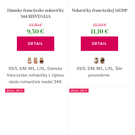
Dámske francúzske nohavičky
Nohavičky francúzskej 14139P
344 RISVEGLIA
13,30 €
15,50 €
9,50 €
11,10 €
DETAIL
DETAIL
XS/S, S/M, M/L, L/XL. Dámske
XS/S, S/M, M/L, L/XL. Šité
francúzske nohavičky s čipkou
prevedenie.
okolo nohavičiek model 344.
-28 %
-28 %