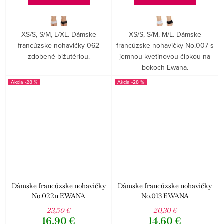
XS/S, S/M, L/XL. Dámske
XS/S, S/M, M/L. Dámske
francúzske nohavičky 062
francúzske nohavičky No.007 s
zdobené bižutériou.
jemnou kvetinovou čipkou na
bokoch Ewana.
-28 %
-28 %
Dámske francúzske nohavičky
Dámske francúzske nohavičky
No.022n EWANA
No.013 EWANA
23,50 €
20,30 €
16,90 €
14,60 €