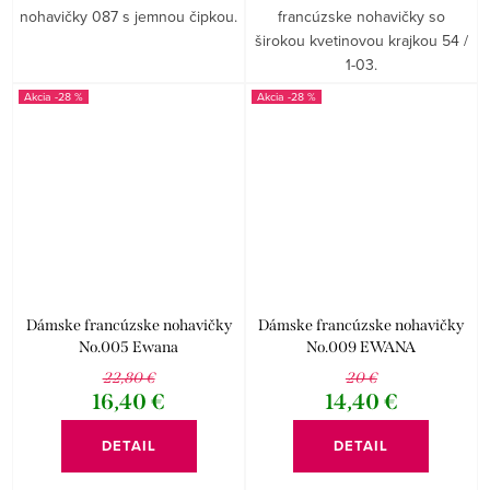
nohavičky 087 s jemnou čipkou.
francúzske nohavičky so
širokou kvetinovou krajkou 54 /
1-03.
-28 %
-28 %
Dámske francúzske nohavičky
Dámske francúzske nohavičky
No.005 Ewana
No.009 EWANA
22,80 €
20 €
16,40 €
14,40 €
DETAIL
DETAIL