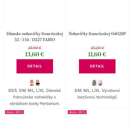
Dámske nohavičky francúzskej
Nohavičky francúzskej 04028P
52 / 1-14 / D227 FABIO
18,90 €
16,20 €
13,60 €
11,60 €
DETAIL
DETAIL
XS/S, S/M, M/L, L/XL. Dámské
S/M, M/L, L/XL. Vyrobené
francúzske nohavičky s
bezšvovú technológií.
obrázkom kvety Herbarium.
-28 %
-28 %