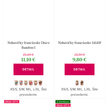
Nohavičky francúzske Disco
Nohavičky francúzske 14141P
Bamboo I
15,40 €
13,50 €
11,10 €
9,80 €
DETAIL
DETAIL
XS/S, S/M, M/L, L/XL. Šité
XS/S, S/M, M/L, L/XL. Šité
prevedenie.
prevedenie.
-27 %
Z bambusu
-27 %