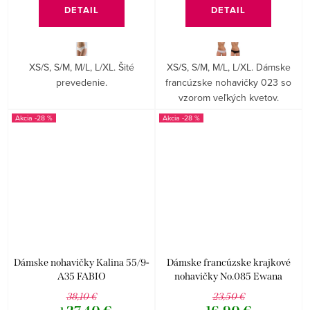
DETAIL
DETAIL
XS/S, S/M, M/L, L/XL. Šité
XS/S, S/M, M/L, L/XL. Dámske
prevedenie.
francúzske nohavičky 023 so
vzorom veľkých kvetov.
-28 %
-28 %
Dámske nohavičky Kalina 55/9-
Dámske francúzske krajkové
A35 FABIO
nohavičky No.085 Ewana
38,10 €
23,50 €