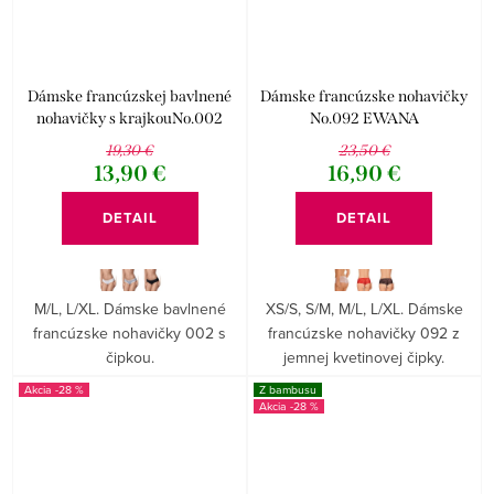
Dámske francúzskej bavlnené
Dámske francúzske nohavičky
nohavičky s krajkouNo.002
No.092 EWANA
EWANA
19,30 €
23,50 €
13,90 €
16,90 €
DETAIL
DETAIL
M/L, L/XL. Dámske bavlnené
XS/S, S/M, M/L, L/XL. Dámske
francúzske nohavičky 002 s
francúzske nohavičky 092 z
čipkou.
jemnej kvetinovej čipky.
-28 %
Z bambusu
-28 %