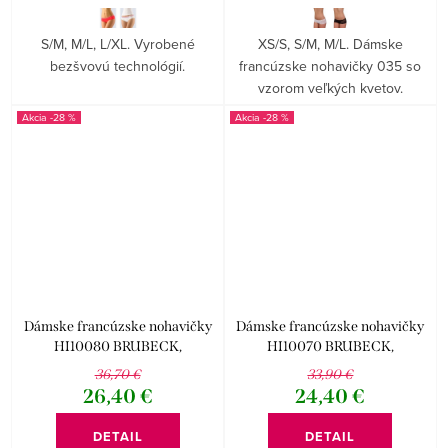
S/M, M/L, L/XL. Vyrobené
XS/S, S/M, M/L. Dámske
bezšvovú technológií.
francúzske nohavičky 035 so
vzorom veľkých kvetov.
-28 %
-28 %
Dámske francúzske nohavičky
Dámske francúzske nohavičky
HI10080 BRUBECK,
HI10070 BRUBECK,
veľkoobchod
veľkoobchod
36,70 €
33,90 €
26,40 €
24,40 €
DETAIL
DETAIL