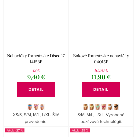
Nohavičky francúzske Disco 17
Bokové francúzske nohavičky
14153P
04015P
13 €
16,50 €
9,40 €
11,90 €
DETAIL
DETAIL
XS/S, S/M, M/L, L/XL. Šité
S/M, M/L, L/XL. Vyrobené
prevedenie.
bezšvovú technológií.
-27 %
-28 %