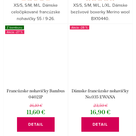
XS/S, S/M, M/L. Dámske
XS/S, S/M, M/L, L/XL. Dámske
celočipkované francúzske
bezšvové boxerky Merino wool
nohavičky 55 / 9-26.
BX10440.
Z bambusu
-28 %
-27 %
Francúzske nohavičky Bambus
Dámske francúzske nohavičky
04021P
No.035 EWANA
16,10 €
23,50 €
11,60 €
16,90 €
DETAIL
DETAIL