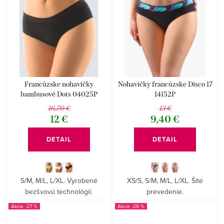
Francúzske nohavičky
Nohavičky francúzske Disco 17
bambusové Dots 04025P
14152P
16,70 €
13 €
12 €
9,40 €
DETAIL
DETAIL
S/M, M/L, L/XL. Vyrobené
XS/S, S/M, M/L, L/XL. Šité
bezšvovú technológií.
prevedenie.
-27 %
-28 %