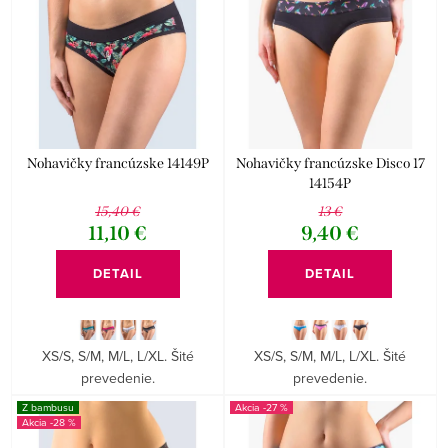
p
i
r
e
Abecedne
o
p
d
r
u
o
k
d
Nohavičky francúzske 14149P
Nohavičky francúzske Disco 17
14154P
t
u
15,40 €
13 €
o
k
11,10 €
9,40 €
v
t
DETAIL
DETAIL
o
v
XS/S, S/M, M/L, L/XL. Šité
XS/S, S/M, M/L, L/XL. Šité
prevedenie.
prevedenie.
Z bambusu
-27 %
-28 %