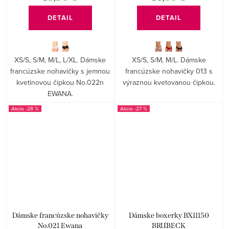
DETAIL
DETAIL
XS/S, S/M, M/L, L/XL. Dámske
XS/S, S/M, M/L. Dámske
francúzske nohavičky s jemnou
francúzske nohavičky 013 s
kvetinovou čipkou No.022n
výraznou kvetovanou čipkou.
EWANA.
-28 %
-27 %
Dámske francúzske nohavičky
Dámske boxerky BX11150
No.021 Ewana
BRUBECK