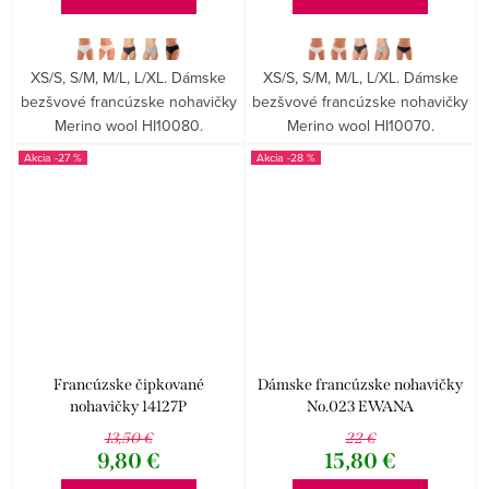
XS/S, S/M, M/L, L/XL. Dámske
XS/S, S/M, M/L, L/XL. Dámske
bezšvové francúzske nohavičky
bezšvové francúzske nohavičky
Merino wool HI10080.
Merino wool HI10070.
-27 %
-28 %
Francúzske čipkované
Dámske francúzske nohavičky
nohavičky 14127P
No.023 EWANA
13,50 €
22 €
9,80 €
15,80 €