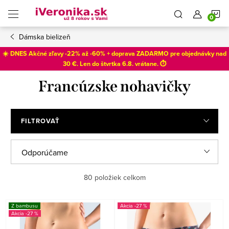
Prejsť
N
na
obsah
Dámska bielizeň
K
☀️ DNES Akčné zľavy -22% až -60% + doprava ZADARMO pre objednávky nad
30 €. Len do
štvrtka 6.8
. vrátane. ⏱️
Francúzske nohavičky
FILTROVAŤ
V
R
Odporúčame
ý
a
Najlacnejšie
80
položiek celkom
p
d
i
e
Najdrahšie
Z bambusu
-27 %
s
n
-27 %
Najpredávanejšie