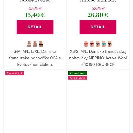
No.064 EWANA
HI10190 BRUBECK
21,30 €
37,30 €
15,40 €
26,80 €
DETAIL
DETAIL
S/M, M/L, L/XL. Dámske
XS/S, M/L. Dámske francúzskej
francúzske nohavičky 064 s
nohavičky MERINO Active Wool
kvetovanou čipkou.
HI10190 BRUBECK.
-27 %
Z bambusu
-27 %