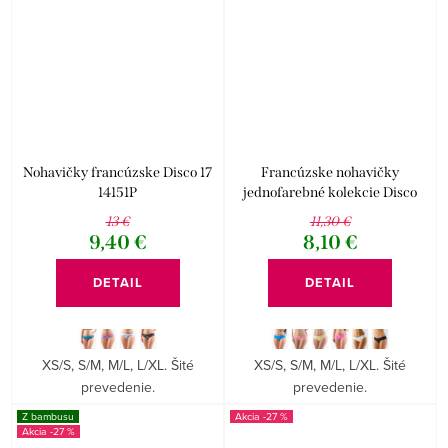
Nohavičky francúzske Disco 17
Francúzske nohavičky
14151P
jednofarebné kolekcie Disco
14122P
13 €
11,30 €
9,40 €
8,10 €
DETAIL
DETAIL
XS/S, S/M, M/L, L/XL. Šité
XS/S, S/M, M/L, L/XL. Šité
prevedenie.
prevedenie.
Z bambusu
-27 %
-27 %