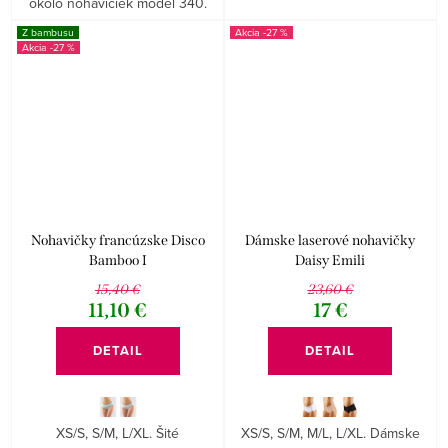
okolo nohavičiek model 340.
Z bambusu
-27 %
-27 %
Nohavičky francúzske Disco
Dámske laserové nohavičky
Bamboo I
Daisy Emili
15,40 €
23,60 €
11,10 €
17 €
DETAIL
DETAIL
XS/S, S/M, L/XL. Šité
XS/S, S/M, M/L, L/XL. Dámske