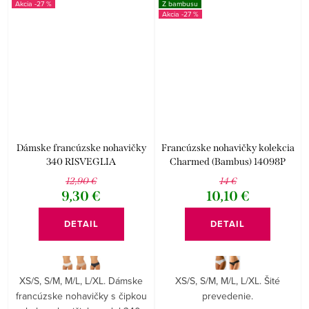
-27 %
Z bambusu
-27 %
Dámske francúzske nohavičky
Francúzske nohavičky kolekcia
340 RISVEGLIA
Charmed (Bambus) 14098P
12,90 €
14 €
9,30 €
10,10 €
DETAIL
DETAIL
XS/S, S/M, M/L, L/XL. Dámske
XS/S, S/M, M/L, L/XL. Šité
francúzske nohavičky s čipkou
prevedenie.