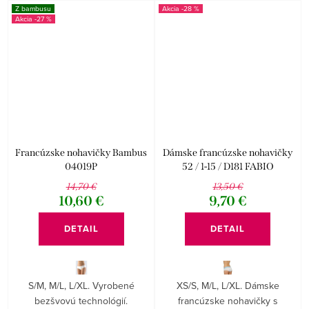
Z bambusu
-28 %
-27 %
Francúzske nohavičky Bambus
Dámske francúzske nohavičky
04019P
52 / 1-15 / D181 FABIO
14,70 €
13,50 €
10,60 €
9,70 €
DETAIL
DETAIL
S/M, M/L, L/XL. Vyrobené
XS/S, M/L, L/XL. Dámske
bezšvovú technológií.
francúzske nohavičky s