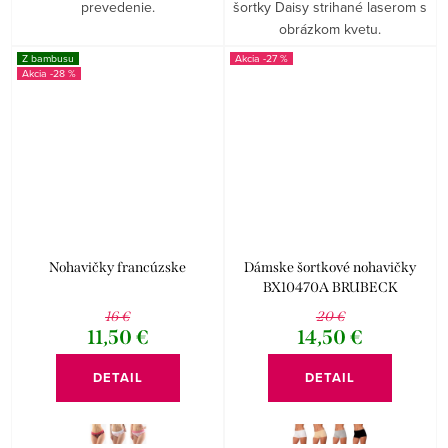
prevedenie.
šortky Daisy strihané laserom s
obrázkom kvetu.
Z bambusu
-27 %
-28 %
Nohavičky francúzske
Dámske šortkové nohavičky
BX10470A BRUBECK
16 €
20 €
11,50 €
14,50 €
DETAIL
DETAIL