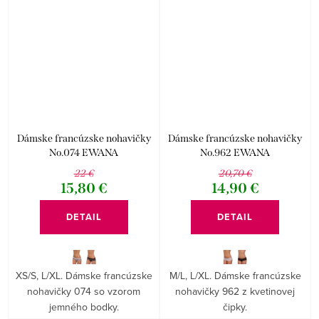
Dámske francúzske nohavičky
Dámske francúzske nohavičky
No.074 EWANA
No.962 EWANA
22 €
20,70 €
15,80 €
14,90 €
DETAIL
DETAIL
XS/S, L/XL. Dámske francúzske
M/L, L/XL. Dámske francúzske
nohavičky 074 so vzorom
nohavičky 962 z kvetinovej
jemného bodky.
čipky.