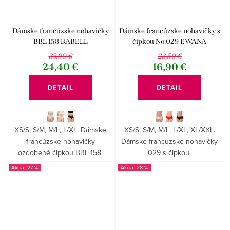
Dámske francúzske nohavičky
Dámske francúzske nohavičky s
BBL 158 BABELL
čipkou No.029 EWANA
33,90 €
23,50 €
24,40 €
16,90 €
DETAIL
DETAIL
XS/S, S/M, M/L, L/XL. Dámske
XS/S, S/M, M/L, L/XL, XL/XXL.
francúzske nohavičky
Dámske francúzske nohavičky
ozdobené čipkou BBL 158.
029 s čipkou.
-27 %
-28 %