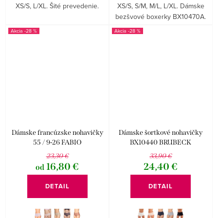
XS/S, L/XL. Šité prevedenie.
XS/S, S/M, M/L, L/XL. Dámske
bezšvové boxerky BX10470A.
-28 %
-28 %
Dámske francúzske nohavičky
Dámske šortkové nohavičky
55 / 9-26 FABIO
BX10440 BRUBECK
23,30 €
33,90 €
16,80 €
24,40 €
od
DETAIL
DETAIL