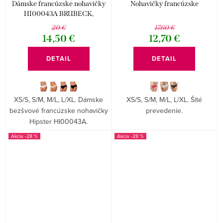
Dámske francúzske nohavičky
Nohavičky francúzske
HI00043A BRUBECK,
veľkoobchod
20 €
17,60 €
14,50 €
12,70 €
DETAIL
DETAIL
XS/S, S/M, M/L, L/XL. Dámske
XS/S, S/M, M/L, L/XL. Šité
bezšvové francúzske nohavičky
prevedenie.
Hipster HI00043A.
-28 %
-28 %