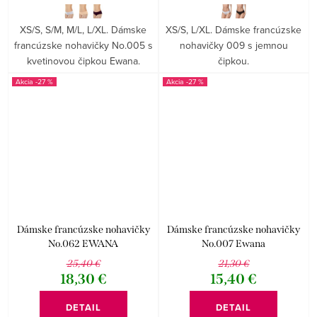
XS/S, S/M, M/L, L/XL. Dámske
XS/S, L/XL. Dámske francúzske
francúzske nohavičky No.005 s
nohavičky 009 s jemnou
kvetinovou čipkou Ewana.
čipkou.
-27 %
-27 %
Dámske francúzske nohavičky
Dámske francúzske nohavičky
No.062 EWANA
No.007 Ewana
25,40 €
21,30 €
18,30 €
15,40 €
DETAIL
DETAIL