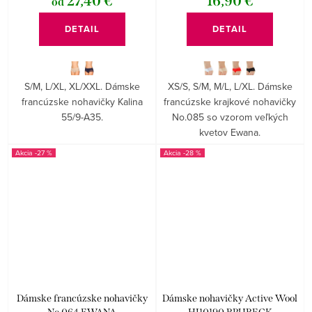
27,40 €
16,90 €
od
DETAIL
DETAIL
S/M, L/XL, XL/XXL. Dámske
XS/S, S/M, M/L, L/XL. Dámske
francúzske nohavičky Kalina
francúzske krajkové nohavičky
55/9-A35.
No.085 so vzorom veľkých
kvetov Ewana.
-27 %
-28 %
Dámske francúzske nohavičky
Dámske nohavičky Active Wool