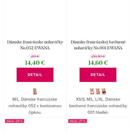
Dámske francúzske nohavičky
Dámske francúzskej bavlnené
No.052 EWANA
nohavičky No.001 EWANA
20 €
20,30 €
14,40 €
14,60 €
DETAIL
DETAIL
M/L. Dámske francúzske
XS/S, M/L, L/XL. Dámske
nohavičky 052 s kvetovanou
bavlnené francúzske nohavičky
čipkou.
001 hladké.
-28 %
-27 %