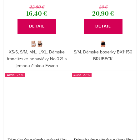
22,80 €
29 €
16,40 €
20,90 €
DETAIL
DETAIL
XS/S, S/M, M/L, L/XL. Dámske
S/M. Dámske boxerky BX11150
francúzske nohavičky No.021 s
BRUBECK.
jemnou čipkou Ewana
-27 %
-27 %