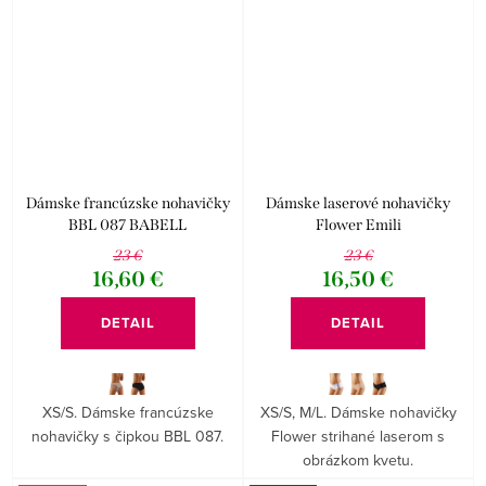
Dámske francúzske nohavičky
Dámske laserové nohavičky
BBL 087 BABELL
Flower Emili
23 €
23 €
16,60 €
16,50 €
DETAIL
DETAIL
XS/S. Dámske francúzske
XS/S, M/L. Dámske nohavičky
nohavičky s čipkou BBL 087.
Flower strihané laserom s
obrázkom kvetu.