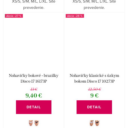
XS/S, S/M, M/L, L/XL. Šité
XS/S, S/M, M/L, L/XL. Šité
prevedenie.
prevedenie.
-27 %
-28 %
Nohavičky bokové - brazilky
Nohavičky klasické s úzkym
Disco 17 16173P
bokom Disco 17 10273P
13 €
12,50 €
9,40 €
9 €
DETAIL
DETAIL