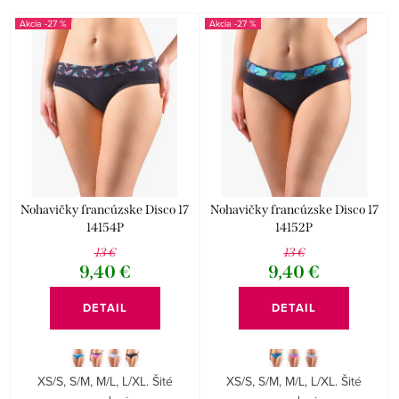
p
i
-27 %
-27 %
r
e
Abecedne
o
p
d
r
u
o
k
d
t
u
o
k
Nohavičky francúzske Disco 17
Nohavičky francúzske Disco 17
14154P
14152P
v
t
13 €
13 €
o
9,40 €
9,40 €
v
DETAIL
DETAIL
XS/S, S/M, M/L, L/XL. Šité
XS/S, S/M, M/L, L/XL. Šité