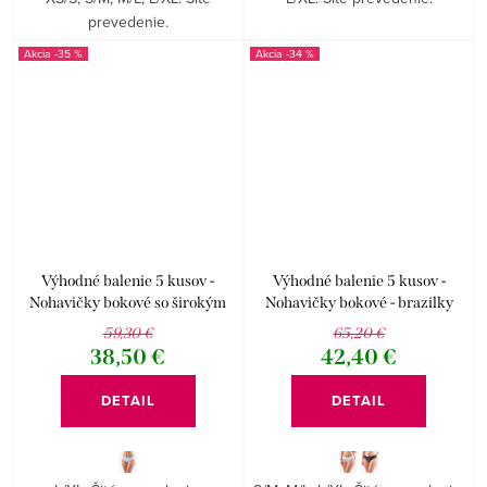
prevedenie.
-35 %
-34 %
Výhodné balenie 5 kusov -
Výhodné balenie 5 kusov -
Nohavičky bokové so širokým
Nohavičky bokové - brazilky
bokom Disco 17 16172P
Disco 17 16173P
59,30 €
65,20 €
38,50 €
42,40 €
DETAIL
DETAIL