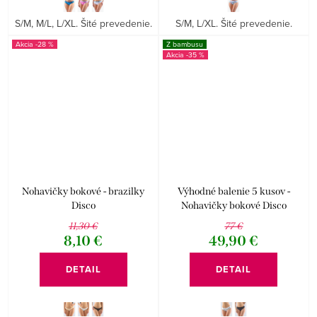
S/M, M/L, L/XL. Šité prevedenie.
S/M, L/XL. Šité prevedenie.
-28 %
Z bambusu
-35 %
Nohavičky bokové - brazilky
Výhodné balenie 5 kusov -
Disco
Nohavičky bokové Disco
Bamboo I
11,30 €
77 €
8,10 €
49,90 €
DETAIL
DETAIL