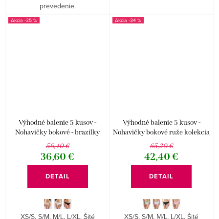
prevedenie.
-35 %
-34 %
Výhodné balenie 5 kusov -
Výhodné balenie 5 kusov -
Nohavičky bokové - brazilky
Nohavičky bokové ruže kolekcia
Disco
Disco 19
56,40 €
65,20 €
36,60 €
42,40 €
DETAIL
DETAIL
XS/S, S/M, M/L, L/XL. Šité
XS/S, S/M, M/L, L/XL. Šité