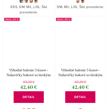
XS/S, S/M, M/L, L/XL. Šité
S/M, M/L, L/XL. Šité prevedenie.
prevedenie.
-34 %
-34 %
Výhodné balenie 5 kusov -
Výhodné balenie 5 kusov -
Nohavičky bokové so širokým
Nohavičky bokové so širokým
bokom Disco 17 16170P
bokom Disco 17 16169P
65,20 €
65,20 €
42,40 €
42,40 €
DETAIL
DETAIL