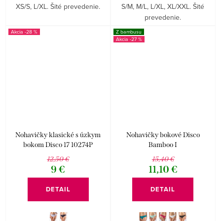
XS/S, L/XL. Šité prevedenie.
S/M, M/L, L/XL, XL/XXL. Šité
prevedenie.
-28 %
Z bambusu
-27 %
Nohavičky klasické s úzkym
Nohavičky bokové Disco
bokom Disco 17 10274P
Bamboo I
12,50 €
15,40 €
9 €
11,10 €
DETAIL
DETAIL