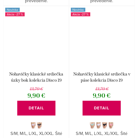
prevedenie.
prevedenie.
Novinka
Novinka
-27 %
-27 %
Nohavičky klasické srdiečka
Nohavičky klasické srdiečka v
úzky bok kolekcia Disco 19
páse kolekcia Disco 19
13,70 €
13,70 €
9,90 €
9,90 €
DETAIL
DETAIL
S/M, M/L, L/XL, XL/XXL. Šité
S/M, M/L, L/XL, XL/XXL. Šité