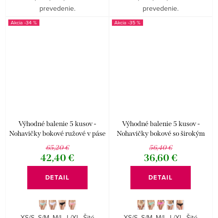
prevedenie.
prevedenie.
-34 %
-35 %
Výhodné balenie 5 kusov -
Výhodné balenie 5 kusov -
Nohavičky bokové ružové v páse
Nohavičky bokové so širokým
kolekcia Disco 19
bokom Disco
65,20 €
56,40 €
42,40 €
36,60 €
DETAIL
DETAIL
XS/S, S/M, M/L, L/XL. Šité
XS/S, S/M, M/L, L/XL. Šité