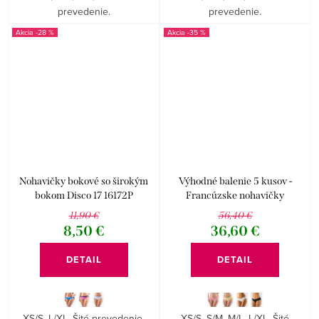
prevedenie.
prevedenie.
-28 %
-35 %
Nohavičky bokové so širokým
Výhodné balenie 5 kusov -
bokom Disco 17 16172P
Francúzske nohavičky
jednofarebné kolekcie Disco
11,90 €
56,40 €
14122P
8,50 €
36,60 €
DETAIL
DETAIL
XS/S, L/XL. Šité prevedenie.
XS/S, S/M, M/L, L/XL. Šité