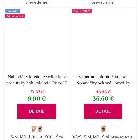
prevedenie.
prevedenie.
Novinka
-35 %
-27 %
Nohavičky klasické srdiečka v
Výhodné balenie 5 kusov -
páse úzky bok kolekcia Disco 19
Nohavičky bokové - brazilky
Disco
13,70 €
56,40 €
9,90 €
36,60 €
DETAIL
DETAIL
S/M, M/L, L/XL, XL/XXL. Šité
XS/S, S/M, M/L. Šité prevedenie.