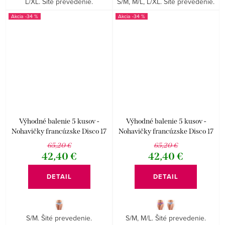
L/XL. Šité prevedenie.
S/M, M/L, L/XL. Šité prevedenie.
-34 %
-34 %
Výhodné balenie 5 kusov -
Výhodné balenie 5 kusov -
Nohavičky francúzske Disco 17
Nohavičky francúzske Disco 17
14152P
14151P
65,20 €
65,20 €
42,40 €
42,40 €
DETAIL
DETAIL
S/M. Šité prevedenie.
S/M, M/L. Šité prevedenie.