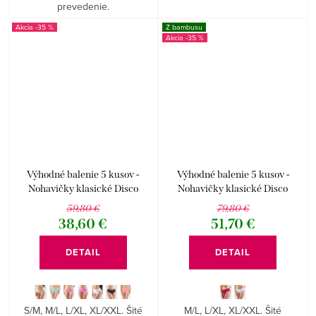
prevedenie.
-35 %
Z bambusu
-35 %
Výhodné balenie 5 kusov -
Výhodné balenie 5 kusov -
Nohavičky klasické Disco
Nohavičky klasické Disco
Bamboo I
59,80 €
79,80 €
38,60 €
51,70 €
DETAIL
DETAIL
S/M, M/L, L/XL, XL/XXL. Šité
M/L, L/XL, XL/XXL. Šité