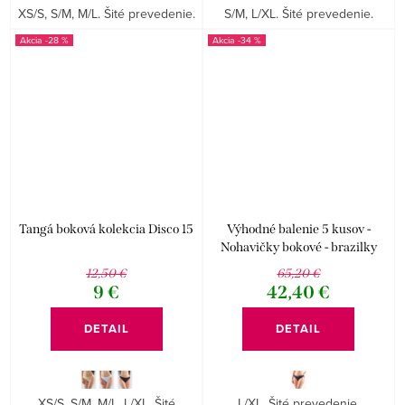
XS/S, S/M, M/L. Šité prevedenie.
S/M, L/XL. Šité prevedenie.
-28 %
-34 %
Tangá boková kolekcia Disco 15
Výhodné balenie 5 kusov -
Nohavičky bokové - brazilky
Disco 17 16174P
12,50 €
65,20 €
9 €
42,40 €
DETAIL
DETAIL
XS/S, S/M, M/L, L/XL. Šité
L/XL. Šité prevedenie.