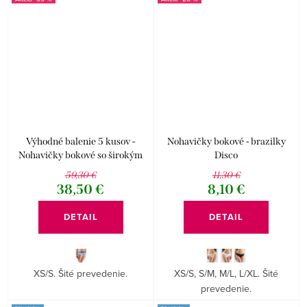
Výhodné balenie 5 kusov -
Nohavičky bokové - brazilky
Nohavičky bokové so širokým
Disco
bokom Disco 17 16171P
59,30 €
11,30 €
38,50 €
8,10 €
DETAIL
DETAIL
XS/S. Šité prevedenie.
XS/S, S/M, M/L, L/XL. Šité
prevedenie.