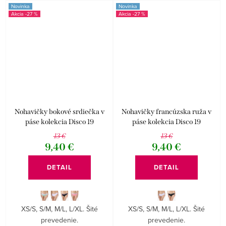
Novinka
Novinka
-27 %
-27 %
Nohavičky bokové srdiečka v
Nohavičky francúzska ruža v
páse kolekcia Disco 19
páse kolekcia Disco 19
13 €
13 €
9,40 €
9,40 €
DETAIL
DETAIL
XS/S, S/M, M/L, L/XL. Šité
XS/S, S/M, M/L, L/XL. Šité
prevedenie.
prevedenie.