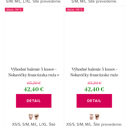
S/M, M/L, L/XL. Šité prevedenie.
S/M, M/L. Šité prevedenie.
-34 %
-34 %
Výhodné balenie 5 kusov -
Výhodné balenie 5 kusov -
Nohavičky francúzska ruža v
Nohavičky francúzske ruže
páse kolekcia Disco 19
kolekcia Disco 19
65,20 €
65,20 €
42,40 €
42,40 €
DETAIL
DETAIL
XS/S, S/M, M/L, L/XL. Šité
XS/S, S/M, M/L. Šité prevedenie.