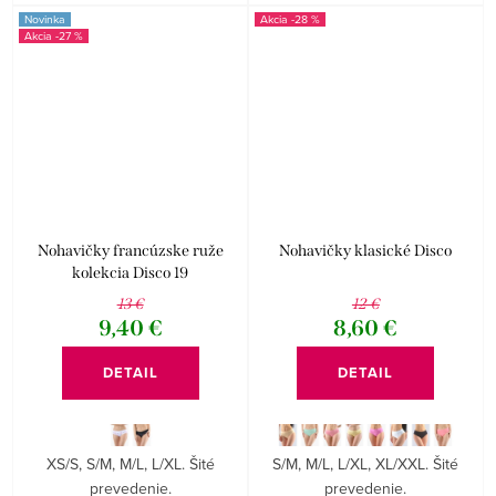
Novinka
-28 %
-27 %
Nohavičky francúzske ruže
Nohavičky klasické Disco
kolekcia Disco 19
13 €
12 €
9,40 €
8,60 €
DETAIL
DETAIL
XS/S, S/M, M/L, L/XL. Šité
S/M, M/L, L/XL, XL/XXL. Šité
prevedenie.
prevedenie.