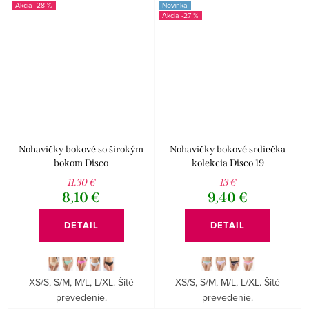
-28 %
Novinka
-27 %
Nohavičky bokové so širokým
Nohavičky bokové srdiečka
bokom Disco
kolekcia Disco 19
11,30 €
13 €
8,10 €
9,40 €
DETAIL
DETAIL
XS/S, S/M, M/L, L/XL. Šité
XS/S, S/M, M/L, L/XL. Šité
prevedenie.
prevedenie.