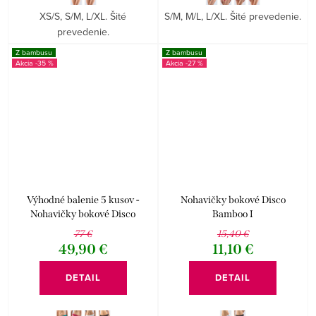
XS/S, S/M, L/XL. Šité
S/M, M/L, L/XL. Šité prevedenie.
prevedenie.
Z bambusu
Z bambusu
-35 %
-27 %
Výhodné balenie 5 kusov -
Nohavičky bokové Disco
Nohavičky bokové Disco
Bamboo I
Bamboo I
77 €
15,40 €
49,90 €
11,10 €
DETAIL
DETAIL