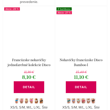
prevedenie.
-28 %
Z bambusu
-27 %
Francúzske nohavičky
Nohavičky francúzske Disco
jednofarebné kolekcie Disco
Bamboo I
14122P
11,30 €
15,40 €
8,10 €
11,10 €
DETAIL
DETAIL
XS/S, S/M, M/L, L/XL. Šité
XS/S, S/M, M/L, L/XL. Šité