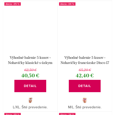
-35 %
-34 %
Výhodné balenie 5 kusov -
Výhodné balenie 5 kusov -
Nohavičky klasické s úzkym
Nohavičky francúzske Disco 17
bokom Disco 17 10273P
14154P
62,50 €
65,20 €
40,50 €
42,40 €
DETAIL
DETAIL
L/XL. Šité prevedenie.
M/L. Šité prevedenie.
-35 %
-28 %