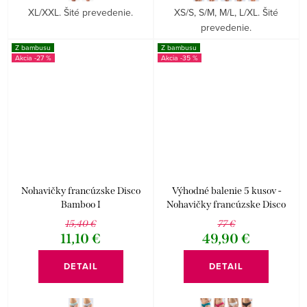
XL/XXL. Šité prevedenie.
XS/S, S/M, M/L, L/XL. Šité
prevedenie.
Z bambusu
Z bambusu
-27 %
-35 %
Nohavičky francúzske Disco
Výhodné balenie 5 kusov -
Bamboo I
Nohavičky francúzske Disco
Bamboo I
15,40 €
77 €
11,10 €
49,90 €
DETAIL
DETAIL