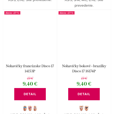
prevedenie.
-27 %
-27 %
Nohavičky francúzske Disco 17
Nohavičky bokové - brazilky
14153P
Disco 17 16174P
13 €
13 €
9,40 €
9,40 €
DETAIL
DETAIL