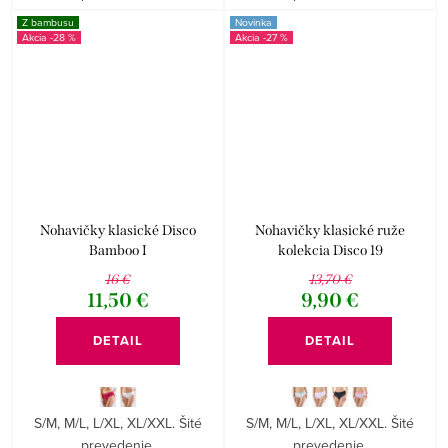
Z bambusu
Novinka
-28 %
-27 %
Nohavičky klasické Disco
Nohavičky klasické ruže
Bamboo I
kolekcia Disco 19
16 €
13,70 €
11,50 €
9,90 €
DETAIL
DETAIL
S/M, M/L, L/XL, XL/XXL. Šité
S/M, M/L, L/XL, XL/XXL. Šité
prevedenie.
prevedenie.