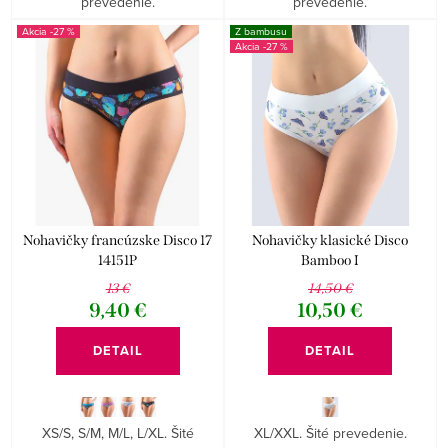
prevedenie.
prevedenie.
-27 %
Z bambusu
-27 %
Nohavičky francúzske Disco 17
Nohavičky klasické Disco
14151P
Bamboo I
13 €
14,50 €
9,40 €
10,50 €
DETAIL
DETAIL
XS/S, S/M, M/L, L/XL. Šité
XL/XXL. Šité prevedenie.