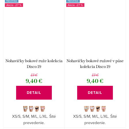
Novinka
Novinka
-27 %
-27 %
Nohavičky bokové ruže kolekcia
Nohavičky bokové ružové v páse
Disco 19
kolekcia Disco 19
13 €
13 €
9,40 €
9,40 €
DETAIL
DETAIL
XS/S, S/M, M/L, L/XL. Šité
XS/S, S/M, M/L, L/XL. Šité
prevedenie.
prevedenie.