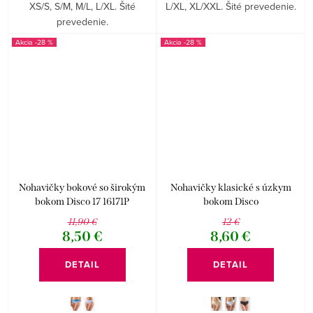
XS/S, S/M, M/L, L/XL. Šité
L/XL, XL/XXL. Šité prevedenie.
prevedenie.
-28 %
-28 %
Nohavičky bokové so širokým
Nohavičky klasické s úzkym
bokom Disco 17 16171P
bokom Disco
11,90 €
12 €
8,50 €
8,60 €
DETAIL
DETAIL