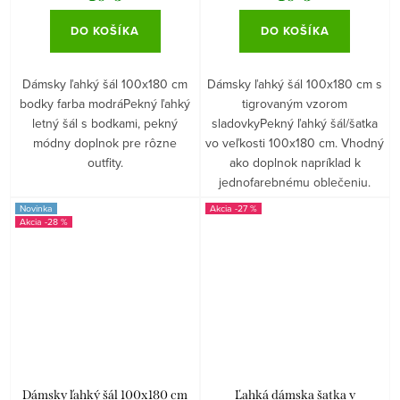
DO KOŠÍKA
DO KOŠÍKA
Dámsky ľahký šál 100x180 cm
Dámsky ľahký šál 100x180 cm s
bodky farba modráPekný ľahký
tigrovaným vzorom
letný šál s bodkami, pekný
sladovkyPekný ľahký šál/šatka
módny doplnok pre rôzne
vo veľkosti 100x180 cm. Vhodný
outfity.
ako doplnok napríklad k
jednofarebnému oblečeniu.
Novinka
-27 %
-28 %
Dámsky ľahký šál 100x180 cm
Ľahká dámska šatka v