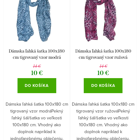
p
i
r
e
Abecedne
o
p
d
r
u
o
k
d
Dámska ľahká šatka 100x180
Dámska ľahká šatka 100x180
cm tigrovaný vzor modrá
cm tigrovaný vzor ružová
t
u
14 €
14 €
o
k
10 €
10 €
v
t
DO KOŠÍKA
DO KOŠÍKA
o
v
Dámska ľahká šatka 100x180 cm
Dámska ľahká šatka 100x180 cm
tigrovaný vzor modráPekný
tigrovaný vzor ružováPekný
ľahký šál/šatka vo veľkosti
ľahký šál/šatka vo veľkosti
100x180 cm. Vhodný ako
100x180 cm. Vhodný ako
doplnok napríklad k
doplnok napríklad k
jednofarebnému oblečeniu.
jednofarebnému oblečeniu.