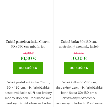
Ľahká pastelová šatka Charm,
Ľahká šatka 60x180 cm,
60 x 180 cm, mix farieb
abstraktný vzor, mix farieb
14,30 €
14,30 €
10,30 €
10,30 €
DO KOŠÍKA
DO KOŠÍKA
Ľahká pastelová šatka Charm,
Ľahká šatka 60x180 cm,
60 x 180 cm, mix fariebĽahká
abstraktný vzor, mix fariebĽahká
pastelová šatka slúži ako krásny
letná šatka 60x180 cm s
módny doplnok. Ponúkame ako
abstraktným vzorom v
farebný mix viď obrázky. Farba
zaujímavých farbách. Ponúkame