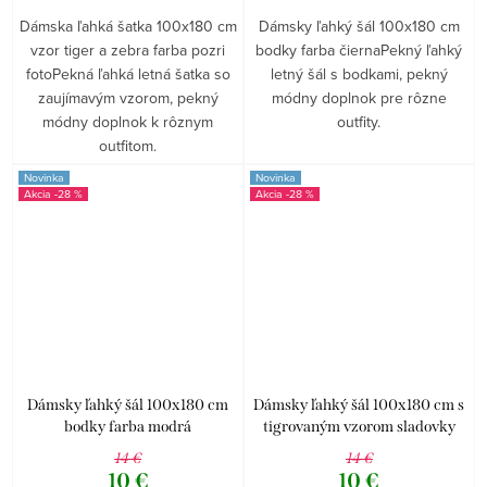
Dámska ľahká šatka 100x180 cm
Dámsky ľahký šál 100x180 cm
vzor tiger a zebra farba pozri
bodky farba čiernaPekný ľahký
fotoPekná ľahká letná šatka so
letný šál s bodkami, pekný
zaujímavým vzorom, pekný
módny doplnok pre rôzne
módny doplnok k rôznym
outfity.
outfitom.
Novinka
Novinka
-28 %
-28 %
Dámsky ľahký šál 100x180 cm
Dámsky ľahký šál 100x180 cm s
bodky farba modrá
tigrovaným vzorom sladovky
14 €
14 €
10 €
10 €