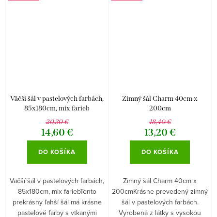
Väčší šál v pastelových farbách,
Zimný šál Charm 40cm x
85x180cm, mix farieb
200cm
20,30 €
18,40 €
14,60 €
13,20 €
DO KOŠÍKA
DO KOŠÍKA
Väčší šál v pastelových farbách,
Zimný šál Charm 40cm x
85x180cm, mix fariebTento
200cmKrásne prevedený zimný
prekrásny ľahší šál má krásne
šál v pastelových farbách.
pastelové farby s vtkanými
Vyrobená z látky s vysokou