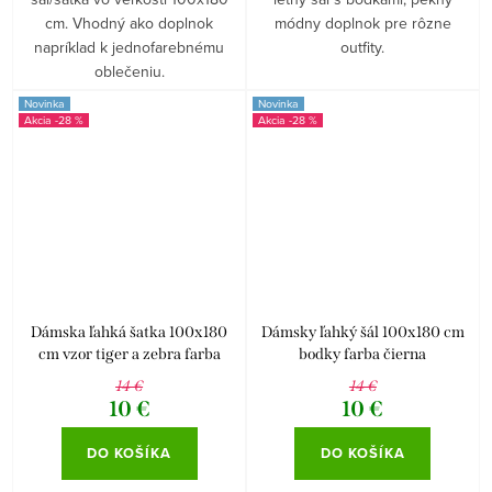
cm. Vhodný ako doplnok
módny doplnok pre rôzne
napríklad k jednofarebnému
outfity.
oblečeniu.
Novinka
Novinka
-28 %
-28 %
Dámska ľahká šatka 100x180
Dámsky ľahký šál 100x180 cm
cm vzor tiger a zebra farba
bodky farba čierna
pozri foto
14 €
14 €
10 €
10 €
DO KOŠÍKA
DO KOŠÍKA