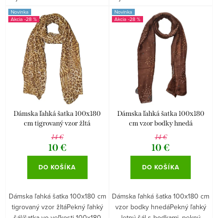
Novinka
Novinka
-28 %
-28 %
Dámska ľahká šatka 100x180
Dámska ľahká šatka 100x180
cm tigrovaný vzor žltá
cm vzor bodky hnedá
14 €
14 €
10 €
10 €
DO KOŠÍKA
DO KOŠÍKA
Dámska ľahká šatka 100x180 cm
Dámska ľahká šatka 100x180 cm
tigrovaný vzor žltáPekný ľahký
vzor bodky hnedáPekný ľahký
šál/šatka vo veľkosti 100x180
letný šál s bodkami, pekný