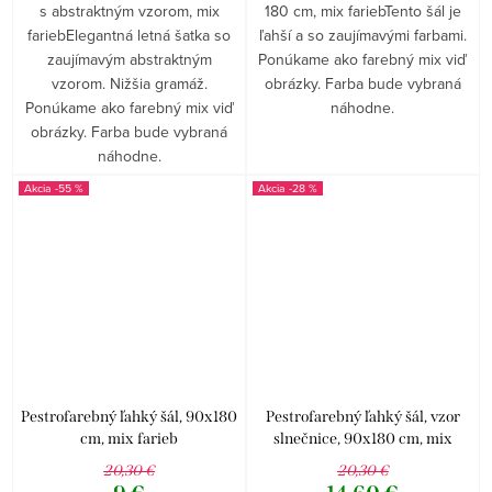
s abstraktným vzorom, mix
180 cm, mix fariebTento šál je
fariebElegantná letná šatka so
ľahší a so zaujímavými farbami.
zaujímavým abstraktným
Ponúkame ako farebný mix viď
vzorom. Nižšia gramáž.
obrázky. Farba bude vybraná
Ponúkame ako farebný mix viď
náhodne.
obrázky. Farba bude vybraná
náhodne.
-55 %
-28 %
Pestrofarebný ľahký šál, 90x180
Pestrofarebný ľahký šál, vzor
cm, mix farieb
slnečnice, 90x180 cm, mix
farieb
20,30 €
20,30 €