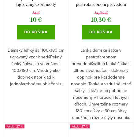
tigrovaný vzor hnedý
pestrofarebnom prevedení
14 €
14,30 €
10 €
10,30 €
DO KOŠÍKA
DO KOŠÍKA
Dámsky ľahký šál 100x180 cm
Ľahká dámska šatka v
tigrovaný vzor hnedýPekný
pestrofarebnom
ľahký šál/šatka vo veľkosti
prevedeníKvalitná ľahká šatka s
100x180 cm. Vhodný ako
dlhou životnosťou - dokonalý
doplnok napríklad k
doplnok pre každodenné
jednofarebnému oblečeniu.
nosenie. Tenké a vzdušné letné
šatky - ideálne na pohodlné
nosenie aj v horúcich letných
dňoch. Univerzálne rozmery
180 cm dĺžky a 60 cm šírky
umožňujú rôzne štýly nosenia.
-27 %
-27 %