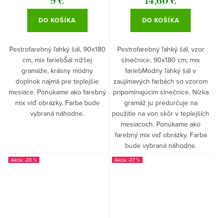
9 €
14,60 €
DO KOŠÍKA
DO KOŠÍKA
Pestrofarebný ľahký šál, 90x180
Pestrofarebný ľahký šál, vzor
cm, mix fariebŠál nižšej
slnečnice, 90x180 cm, mix
gramáže, krásny módny
fariebMódny ľahký šál v
doplnok najmä pre teplejšie
zaujímavých farbách so vzorom
mesiace. Ponúkame ako farebný
pripomínajúcim slnečnice. Nízka
mix viď obrázky. Farba bude
gramáž ju predurčuje na
vybraná náhodne.
použitie na von skôr v teplejších
mesiacoch. Ponúkame ako
farebný mix viď obrázky. Farba
bude vybraná náhodne.
-28 %
-27 %