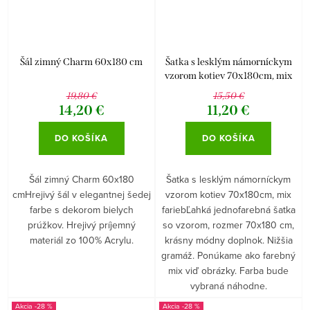
Šál zimný Charm 60x180 cm
Šatka s lesklým námorníckym
vzorom kotiev 70x180cm, mix
farieb
19,80 €
15,50 €
14,20 €
11,20 €
DO KOŠÍKA
DO KOŠÍKA
Šál zimný Charm 60x180
Šatka s lesklým námorníckym
cmHrejivý šál v elegantnej šedej
vzorom kotiev 70x180cm, mix
farbe s dekorom bielych
fariebĽahká jednofarebná šatka
prúžkov. Hrejivý príjemný
so vzorom, rozmer 70x180 cm,
materiál zo 100% Acrylu.
krásny módny doplnok. Nižšia
gramáž. Ponúkame ako farebný
mix viď obrázky. Farba bude
vybraná náhodne.
-28 %
-28 %