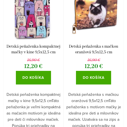
p
i
r
e
Abecedne
o
p
d
r
u
o
k
d
Detská peňaženka kompaktnej
Detská peňaženka s mačkou
mačky v kine 9,5x12,5 cm
oranžová 9,5x12,5 cm
t
u
16,90 €
16,90 €
o
k
12,20 €
12,20 €
v
t
DO KOŠÍKA
DO KOŠÍKA
o
v
Detská peňaženka kompaktnej
Detská peňaženka s mačkou
mačky v kine 9,5x12,5 cmTáto
oranžová 9,5x12,5 cmTáto
peňaženka je veľmi kompaktná
peňaženka s motívom mačky je
as mačacím motívom je ideálna
ideálna pre deti a milovníkov
pre deti či milovníkov mačiek.
mačiek. Uzatvára sa na zips a
Ponúka tri priehradky na
ponúka tri priehradky na