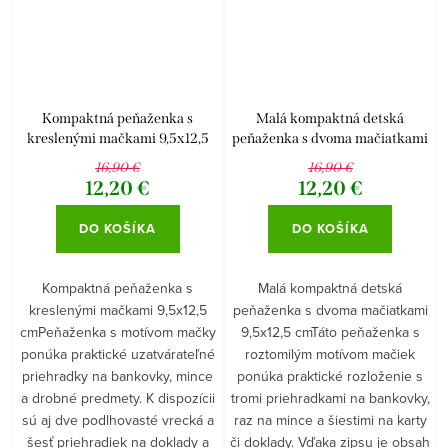
Kompaktná peňaženka s
Malá kompaktná detská
kreslenými mačkami 9,5x12,5
peňaženka s dvoma mačiatkami
cm
9,5x12,5 cm
16,90 €
16,90 €
12,20 €
12,20 €
DO KOŠÍKA
DO KOŠÍKA
Kompaktná peňaženka s
Malá kompaktná detská
kreslenými mačkami 9,5x12,5
peňaženka s dvoma mačiatkami
cmPeňaženka s motívom mačky
9,5x12,5 cmTáto peňaženka s
ponúka praktické uzatvárateľné
roztomilým motívom mačiek
priehradky na bankovky, mince
ponúka praktické rozloženie s
a drobné predmety. K dispozícii
tromi priehradkami na bankovky,
sú aj dve podlhovasté vrecká a
raz na mince a šiestimi na karty
šesť priehradiek na doklady a
či doklady. Vďaka zipsu je obsah