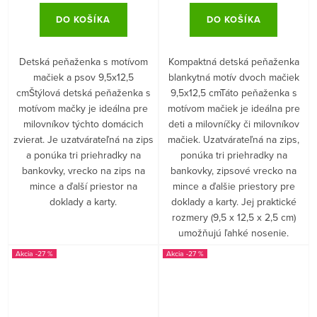
DO KOŠÍKA
DO KOŠÍKA
Detská peňaženka s motívom
Kompaktná detská peňaženka
mačiek a psov 9,5x12,5
blankytná motív dvoch mačiek
cmŠtýlová detská peňaženka s
9,5x12,5 cmTáto peňaženka s
motívom mačky je ideálna pre
motívom mačiek je ideálna pre
milovníkov týchto domácich
deti a milovníčky či milovníkov
zvierat. Je uzatvárateľná na zips
mačiek. Uzatvárateľná na zips,
a ponúka tri priehradky na
ponúka tri priehradky na
bankovky, vrecko na zips na
bankovky, zipsové vrecko na
mince a ďalší priestor na
mince a ďalšie priestory pre
doklady a karty.
doklady a karty. Jej praktické
rozmery (9,5 x 12,5 x 2,5 cm)
umožňujú ľahké nosenie.
-27 %
-27 %