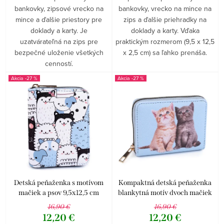
bankovky, zipsové vrecko na
bankovky, vrecko na mince na
mince a ďalšie priestory pre
zips a ďalšie priehradky na
doklady a karty. Je
doklady a karty. Vďaka
uzatvárateľná na zips pre
praktickým rozmerom (9,5 x 12,5
bezpečné uloženie všetkých
x 2,5 cm) sa ľahko prenáša.
cenností.
-27 %
-27 %
Detská peňaženka s motívom
Kompaktná detská peňaženka
mačiek a psov 9,5x12,5 cm
blankytná motív dvoch mačiek
9,5x12,5 cm
16,90 €
16,90 €
12,20 €
12,20 €