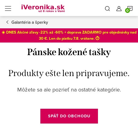
Prejsť
N
na
obsah
Galantéria a šperky
K
☀️ DNES Akčné zľavy -22% až -60% + doprava ZADARMO pre objednávky nad
30 €. Len do
piatku 7.8
. vrátane. ⏱️
Pánske kožené tašky
Produkty ešte len pripravujeme.
Môžete sa ale pozrieť na ostatné kategórie.
SPÄŤ DO OBCHODU