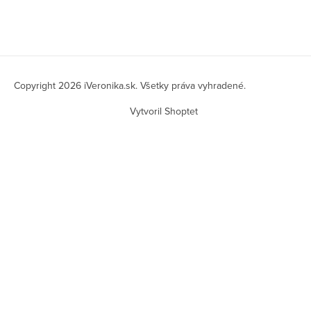
Z
á
Copyright 2026
iVeronika.sk
. Všetky práva vyhradené.
p
Vytvoril Shoptet
ä
t
i
e