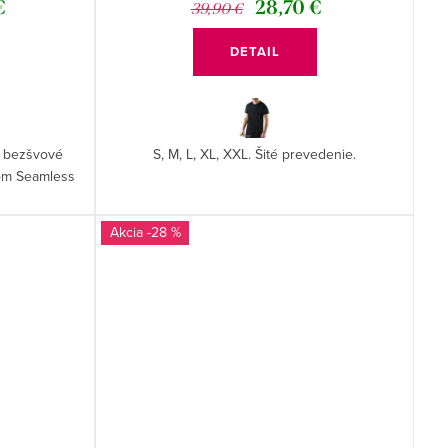
€
28,70 €
39,90 €
DETAIL
e bezšvové
S, M, L, XL, XXL. Šité prevedenie.
vom Seamless
-28 %