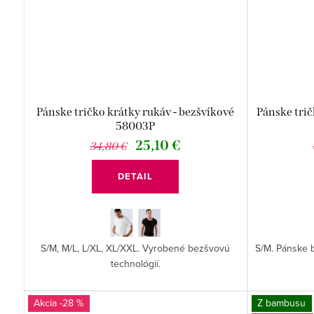
Pánske tričko krátky rukáv - bezšvíkové
Pánske tri
58003P
25,10 €
34,80 €
DETAIL
S/M, M/L, L/XL, XL/XXL. Vyrobené bezšvovú
S/M. Pánske 
technológií.
-28 %
Z bambusu