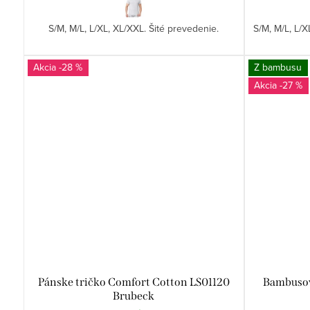
S/M, M/L, L/XL, XL/XXL. Šité prevedenie.
S/M, M/L, L/
-28 %
Z bambusu
-27 %
Pánske tričko Comfort Cotton LS01120
Bambusov
Brubeck