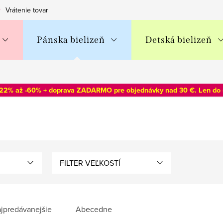
Vrátenie tovaru
Obchodné podmienky
Podmienky ochran
Pánska bielizeň
Detská bielizeň
-22% až -60% + doprava ZADARMO pre objednávky nad 30 €. Len do
FILTER VEĽKOSTÍ
jpredávanejšie
Abecedne