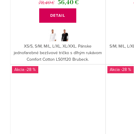
56,40 €
78,40 €
DETAIL
XS/S, S/M, M/L, L/XL, XL/XXL. Pánske
S/M, M/L, L/
jednofarebné bezšvové tričko s dlhým rukávom
Comfort Cotton LS01120 Brubeck.
-28 %
-28 %