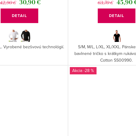
30,90 €
45,90 
42,90 €
63,70 €
DETAIL
DETAIL
XL. Vyrobené bezšvovú technológií.
S/M, M/L, L/XL, XL/XXL. Pánsk
bavlnené tričko s krátkym ruká
Cotton SS00990.
-28 %