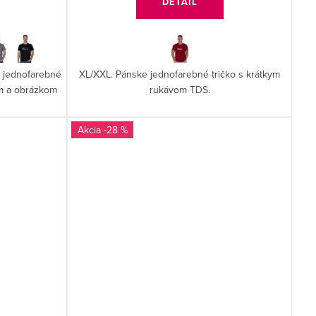
DETAIL
e jednofarebné
XL/XXL. Pánske jednofarebné tričko s krátkym
om a obrázkom
rukávom TDS.
-28 %