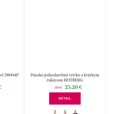
ové 58004P
Pánske jednofarebné tričko s krátkym
rukávom HOTBERG
€
25,20 €
35 €
DETAIL