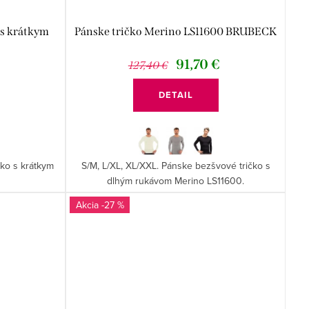
 s krátkym
Pánske tričko Merino LS11600 BRUBECK
91,70 €
127,40 €
DETAIL
čko s krátkym
S/M, L/XL, XL/XXL. Pánske bezšvové tričko s
dlhým rukávom Merino LS11600.
-27 %