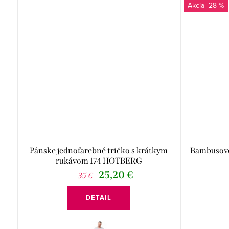
-28 %
Pánske jednofarebné tričko s krátkym
Bambusové 
rukávom 174 HOTBERG
25,20 €
35 €
DETAIL