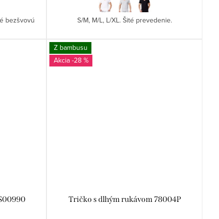
né bezšvovú
S/M, M/L, L/XL. Šité prevedenie.
Z bambusu
-28 %
SS00990
Tričko s dlhým rukávom 78004P