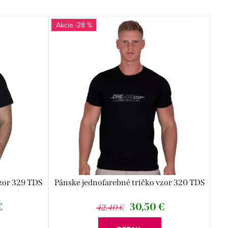
-28 %
zor 329 TDS
Pánske jednofarebné tričko vzor 320 TDS
€
30,50 €
42,40 €