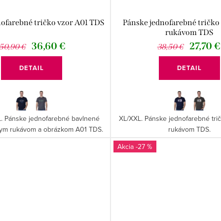
nofarebné tričko vzor A01 TDS
Pánske jednofarebné tričko
rukávom TDS
36,60 €
27,70 €
50,90 €
38,50 €
DETAIL
DETAIL
L. Pánske jednofarebné bavlnené
XL/XXL. Pánske jednofarebné tri
tkym rukávom a obrázkom A01 TDS.
rukávom TDS.
-27 %