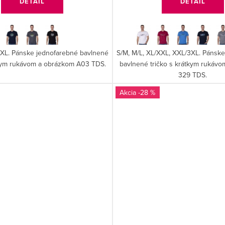
DETAIL
DETAIL
XXL. Pánske jednofarebné bavlnené
S/M, M/L, XL/XXL, XXL/3XL. Pánsk
tkym rukávom a obrázkom A03 TDS.
bavlnené tričko s krátkym rukáv
329 TDS.
-28 %