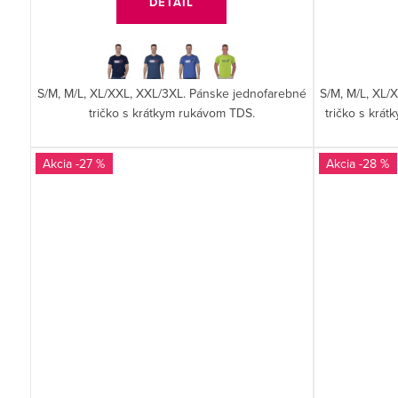
k
DETAIL
t
o
S/M, M/L, XL/XXL, XXL/3XL. Pánske jednofarebné
S/M, M/L, XL/
v
tričko s krátkym rukávom TDS.
tričko s krá
-27 %
-28 %