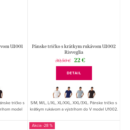
kávom U1001
Pánske tričko s krátkym rukávom U1002
Risveglia
22 €
30,50 €
DETAIL
ánske tričko s
S/M, M/L, L/XL, XL/XXL, XXL/3XL. Pánske tričko s
trihom model
krátkym rukávom a výstrihom do V model U1002.
-28 %