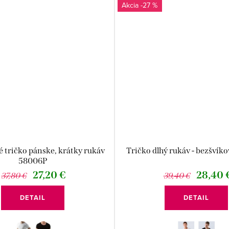
-27 %
tričko pánske, krátky rukáv
Tričko dlhý rukáv - bezšvík
58006P
27,20 €
28,40 
37,80 €
39,40 €
DETAIL
DETAIL