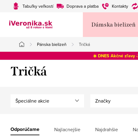
Prejsť
Tabuľky veľkostí
Doprava a platba
Kontakty
na
obsah
Dámska bielizeň
Pánska bielizeň
Tričká
Domov
☀️ DNES Akčné zľavy 
Tričká
Špeciálne akcie
Značky
V
ý
R
Odporúčame
Najlacnejšie
Najdrahšie
Na