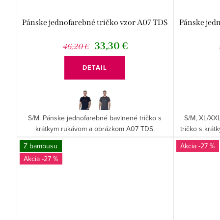
Pánske jednofarebné tričko vzor A07 TDS
Pánske jed
33,30 €
46,20 €
DETAIL
S/M. Pánske jednofarebné bavlnené tričko s
S/M, XL/XX
krátkym rukávom a obrázkom A07 TDS.
tričko s krá
Z bambusu
-27 %
-27 %