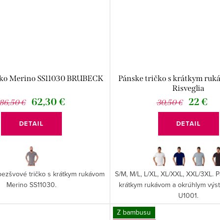
čko Merino SS11030 BRUBECK
Pánske tričko s krátkym ru
Risveglia
62,30 €
22 €
86,50 €
30,50 €
DETAIL
DETAIL
bezšvové tričko s krátkym rukávom
S/M, M/L, L/XL, XL/XXL, XXL/3XL. P
Merino SS11030.
krátkym rukávom a okrúhlym výs
U1001.
Z bambusu