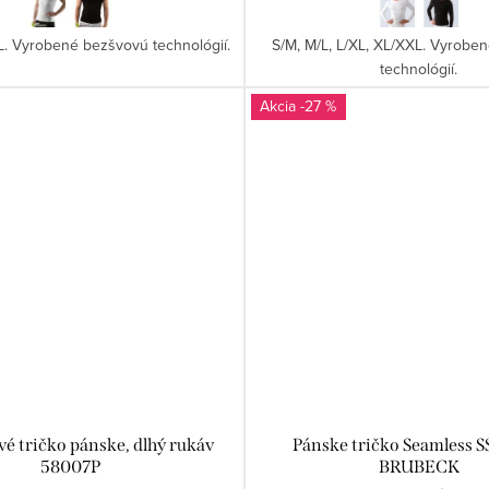
XL. Vyrobené bezšvovú technológií.
S/M, M/L, L/XL, XL/XXL. Vyrobe
technológií.
-27 %
é tričko pánske, dlhý rukáv
Pánske tričko Seamless 
58007P
BRUBECK