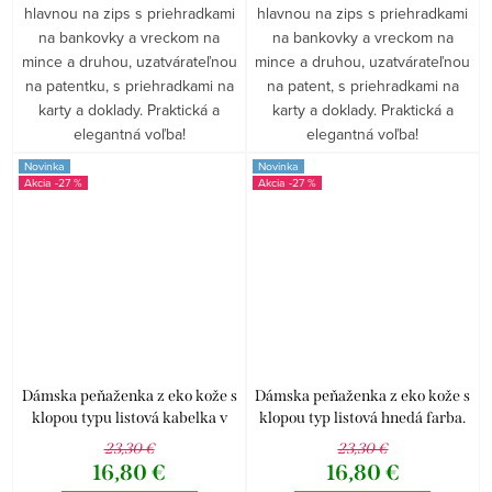
hlavnou na zips s priehradkami
hlavnou na zips s priehradkami
na bankovky a vreckom na
na bankovky a vreckom na
mince a druhou, uzatvárateľnou
mince a druhou, uzatvárateľnou
na patentku, s priehradkami na
na patent, s priehradkami na
karty a doklady. Praktická a
karty a doklady. Praktická a
elegantná voľba!
elegantná voľba!
Novinka
Novinka
-27 %
-27 %
Dámska peňaženka z eko kože s
Dámska peňaženka z eko kože s
klopou typu listová kabelka v
klopou typ listová hnedá farba.
slonovinovej farbe.
23,30 €
23,30 €
16,80 €
16,80 €