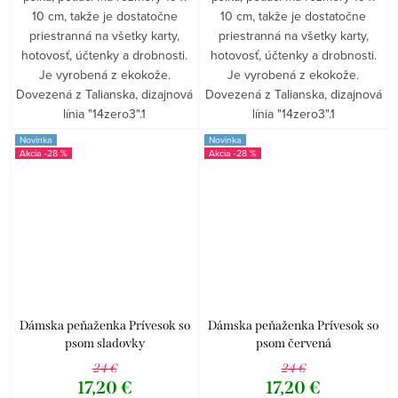
10 cm, takže je dostatočne
10 cm, takže je dostatočne
priestranná na všetky karty,
priestranná na všetky karty,
hotovosť, účtenky a drobnosti.
hotovosť, účtenky a drobnosti.
Je vyrobená z ekokože.
Je vyrobená z ekokože.
Dovezená z Talianska, dizajnová
Dovezená z Talianska, dizajnová
línia "14zero3".1
línia "14zero3".1
Novinka
Novinka
-28 %
-28 %
Dámska peňaženka Prívesok so
Dámska peňaženka Prívesok so
psom sladovky
psom červená
24 €
24 €
17,20 €
17,20 €