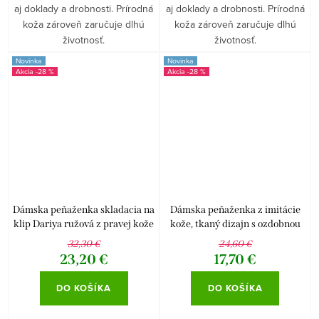
aj doklady a drobnosti. Prírodná
aj doklady a drobnosti. Prírodná
koža zároveň zaručuje dlhú
koža zároveň zaručuje dlhú
životnosť.
životnosť.
Novinka
Novinka
-28 %
-28 %
Dámska peňaženka skladacia na
Dámska peňaženka z imitácie
klip Dariya ružová z pravej kože
kože, tkaný dizajn s ozdobnou
prackou červená.
32,30 €
24,60 €
23,20 €
17,70 €
DO KOŠÍKA
DO KOŠÍKA