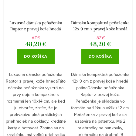
Luxusná dámska peňaženka
Dámska kompaktná peňaženka
Raptor z pravej kože hnedá
12x 9 cm z pravej kože hnedá
patina
67 €
67 €
48,20 €
48,20 €
DO KOŠÍKA
DO KOŠÍKA
Luxusná dámska peňaženka
Dámska kompaktná peňaženka
Raptor z pravej kože hnedáTáto
12x 9 cm z pravej kože hnedá
dámska peňaženka vyzerá na
patinaDámska peňaženka
prvý dojem kompaktne s
Raptor z pravej kože.
rozmermi len 10x14 cm, ale keď
Peňaženka je skladacia vo
ju otvoríte, zistíte, že je
formáte na šírku a výšku 12 cm.
prekvapivo plná praktických
Peňaženka z pravej kože sa
priehradiek na doklady, kreditné
uzatvára na patentku. Má 2
karty a hotovosť. Zapína sa na
priehradky na bankovky,
karabínku, má veľkú priehradku
priehradku na drobné, 9