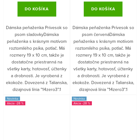
DO KOŠÍKA
DO KOŠÍKA
Dámska peňaženka Prívesok so
Dámska peňaženka Prívesok so
psom sladovkyDámska
psom červenáDámska
peňaženka s krásnym motívom
peňaženka s krásnym motívom
roztomilého psíka, potlač. Má
roztomilého psíka, potlač. Má
rozmery 19 x 10 cm, takže je
rozmery 19 x 10 cm, takže je
dostatočne priestranná na
dostatočne priestranná na
všetky karty, hotovosť, účtenky
všetky karty, hotovosť, účtenky
a drobnosti. Je vyrobená z
a drobnosti. Je vyrobená z
ekokože. Dovezená z Talianska,
ekokože. Dovezená z Talianska,
dizajnová línia "14zero3".1
dizajnová línia "14zero3".1
Novinka
Novinka
-28 %
-28 %