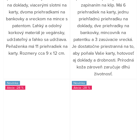
na doklady, viacerými slotmi na
zapínaním na klip. Má 6
karty, dvoma priehradkami na
priehradiek na karty, jednu
bankovky a vreckom na mince s
priehľadnú priehradku na
patentom. Ľahký a odolný
doklady, dve priehradky na
korkový materiál je vegánsky,
bankovky, mincovník na
udržateľný a ľahko sa udržiava.
patentku a 3 zasúvacie vrecká.
Peňaženka má 11 priehradiek na
Je dostatočne priestranná na to,
karty. Rozmery cca 9 x 12 cm.
aby poňala Vaše karty, hotovosť
aj doklady a drobnosti. Prírodná
koža zároveň zaručuje dlhú
životnosť.
Novinka
Novinka
-28 %
-28 %