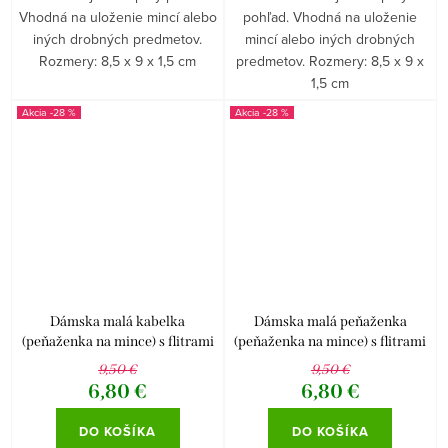
Vhodná na uloženie mincí alebo
pohľad. Vhodná na uloženie
iných drobných predmetov.
mincí alebo iných drobných
Rozmery: 8,5 x 9 x 1,5 cm
predmetov. Rozmery: 8,5 x 9 x
1,5 cm
-28 %
-28 %
Dámska malá kabelka
Dámska malá peňaženka
(peňaženka na mince) s flitrami
(peňaženka na mince) s flitrami
zelená
čierna
9,50 €
9,50 €
6,80 €
6,80 €
DO KOŠÍKA
DO KOŠÍKA