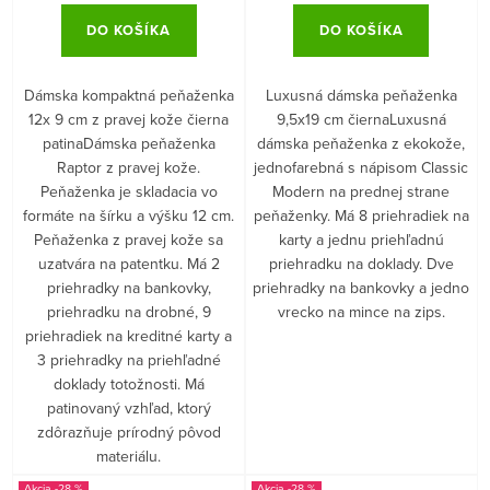
DO KOŠÍKA
DO KOŠÍKA
Dámska kompaktná peňaženka
Luxusná dámska peňaženka
12x 9 cm z pravej kože čierna
9,5x19 cm čiernaLuxusná
patinaDámska peňaženka
dámska peňaženka z ekokože,
Raptor z pravej kože.
jednofarebná s nápisom Classic
Peňaženka je skladacia vo
Modern na prednej strane
formáte na šírku a výšku 12 cm.
peňaženky. Má 8 priehradiek na
Peňaženka z pravej kože sa
karty a jednu priehľadnú
uzatvára na patentku. Má 2
priehradku na doklady. Dve
priehradky na bankovky,
priehradky na bankovky a jedno
priehradku na drobné, 9
vrecko na mince na zips.
priehradiek na kreditné karty a
3 priehradky na priehľadné
doklady totožnosti. Má
patinovaný vzhľad, ktorý
zdôrazňuje prírodný pôvod
materiálu.
-28 %
-28 %