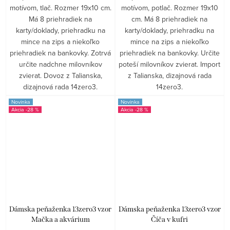
motívom, tlač. Rozmer 19x10 cm.
motívom, potlač. Rozmer 19x10
Má 8 priehradiek na
cm. Má 8 priehradiek na
karty/doklady, priehradku na
karty/doklady, priehradku na
mince na zips a niekoľko
mince na zips a niekoľko
priehradiek na bankovky. Zotrvá
priehradiek na bankovky. Určite
určite nadchne milovníkov
poteší milovníkov zvierat. Import
zvierat. Dovoz z Talianska,
z Talianska, dizajnová rada
dizajnová rada 14zero3.
14zero3.
Novinka
Novinka
-28 %
-28 %
Dámska peňaženka 13zero3 vzor
Dámska peňaženka 13zero3 vzor
Mačka a akvárium
Číča v kufri