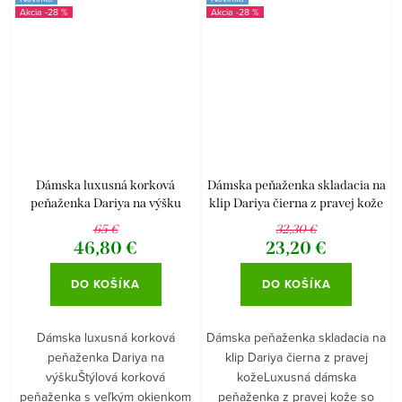
-28 %
-28 %
Dámska luxusná korková
Dámska peňaženka skladacia na
peňaženka Dariya na výšku
klip Dariya čierna z pravej kože
65 €
32,30 €
46,80 €
23,20 €
DO KOŠÍKA
DO KOŠÍKA
Dámska luxusná korková
Dámska peňaženka skladacia na
peňaženka Dariya na
klip Dariya čierna z pravej
výškuŠtýlová korková
kožeLuxusná dámska
peňaženka s veľkým okienkom
peňaženka z pravej kože so