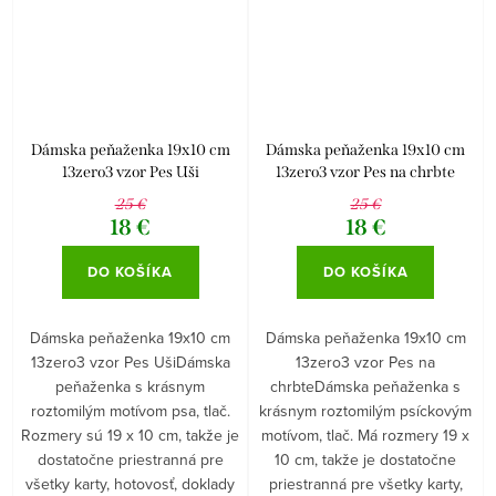
Dámska peňaženka 19x10 cm
Dámska peňaženka 19x10 cm
13zero3 vzor Pes Uši
13zero3 vzor Pes na chrbte
25 €
25 €
18 €
18 €
DO KOŠÍKA
DO KOŠÍKA
Dámska peňaženka 19x10 cm
Dámska peňaženka 19x10 cm
13zero3 vzor Pes UšiDámska
13zero3 vzor Pes na
peňaženka s krásnym
chrbteDámska peňaženka s
roztomilým motívom psa, tlač.
krásnym roztomilým psíckovým
Rozmery sú 19 x 10 cm, takže je
motívom, tlač. Má rozmery 19 x
dostatočne priestranná pre
10 cm, takže je dostatočne
všetky karty, hotovosť, doklady
priestranná pre všetky karty,