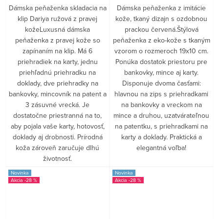
Dámska peňaženka skladacia na
Dámska peňaženka z imitácie
klip Dariya ružová z pravej
kože, tkaný dizajn s ozdobnou
kožeLuxusná dámska
prackou červená.Štýlová
peňaženka z pravej kože so
peňaženka z eko-kože s tkaným
zapínaním na klip. Má 6
vzorom o rozmeroch 19x10 cm.
priehradiek na karty, jednu
Ponúka dostatok priestoru pre
priehľadnú priehradku na
bankovky, mince aj karty.
doklady, dve priehradky na
Disponuje dvoma časťami:
bankovky, mincovník na patent a
hlavnou na zips s priehradkami
3 zásuvné vrecká. Je
na bankovky a vreckom na
dostatočne priestranná na to,
mince a druhou, uzatvárateľnou
aby pojala vaše karty, hotovosť,
na patentku, s priehradkami na
doklady aj drobnosti. Prírodná
karty a doklady. Praktická a
koža zároveň zaručuje dlhú
elegantná voľba!
životnosť.
Novinka
Novinka
-28 %
-28 %