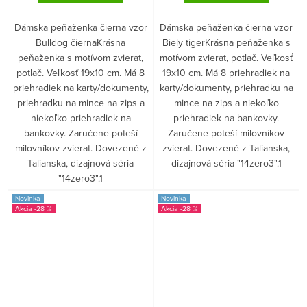
Dámska peňaženka čierna vzor
Dámska peňaženka čierna vzor
Bulldog čiernaKrásna
Biely tigerKrásna peňaženka s
peňaženka s motívom zvierat,
motívom zvierat, potlač. Veľkosť
potlač. Veľkosť 19x10 cm. Má 8
19x10 cm. Má 8 priehradiek na
priehradiek na karty/dokumenty,
karty/dokumenty, priehradku na
priehradku na mince na zips a
mince na zips a niekoľko
niekoľko priehradiek na
priehradiek na bankovky.
bankovky. Zaručene poteší
Zaručene poteší milovníkov
milovníkov zvierat. Dovezené z
zvierat. Dovezené z Talianska,
Talianska, dizajnová séria
dizajnová séria "14zero3".1
"14zero3".1
Novinka
Novinka
-28 %
-28 %