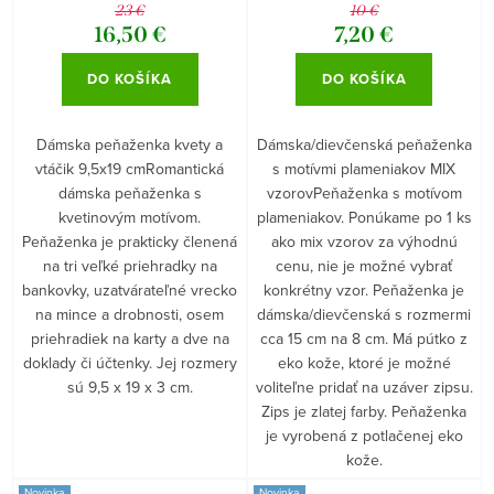
vzorov
23 €
10 €
16,50 €
7,20 €
DO KOŠÍKA
DO KOŠÍKA
Dámska peňaženka kvety a
Dámska/dievčenská peňaženka
vtáčik 9,5x19 cmRomantická
s motívmi plameniakov MIX
dámska peňaženka s
vzorovPeňaženka s motívom
kvetinovým motívom.
plameniakov. Ponúkame po 1 ks
Peňaženka je prakticky členená
ako mix vzorov za výhodnú
na tri veľké priehradky na
cenu, nie je možné vybrať
bankovky, uzatvárateľné vrecko
konkrétny vzor. Peňaženka je
na mince a drobnosti, osem
dámska/dievčenská s rozmermi
priehradiek na karty a dve na
cca 15 cm na 8 cm. Má pútko z
doklady či účtenky. Jej rozmery
eko kože, ktoré je možné
sú 9,5 x 19 x 3 cm.
voliteľne pridať na uzáver zipsu.
Zips je zlatej farby. Peňaženka
je vyrobená z potlačenej eko
kože.
Novinka
Novinka