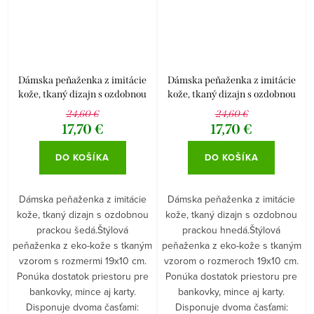
Dámska peňaženka z imitácie
Dámska peňaženka z imitácie
kože, tkaný dizajn s ozdobnou
kože, tkaný dizajn s ozdobnou
prackou šedá.
prackou hnedá.
24,60 €
24,60 €
17,70 €
17,70 €
DO KOŠÍKA
DO KOŠÍKA
Dámska peňaženka z imitácie
Dámska peňaženka z imitácie
kože, tkaný dizajn s ozdobnou
kože, tkaný dizajn s ozdobnou
prackou šedá.Štýlová
prackou hnedá.Štýlová
peňaženka z eko-kože s tkaným
peňaženka z eko-kože s tkaným
vzorom s rozmermi 19x10 cm.
vzorom o rozmeroch 19x10 cm.
Ponúka dostatok priestoru pre
Ponúka dostatok priestoru pre
bankovky, mince aj karty.
bankovky, mince aj karty.
Disponuje dvoma časťami:
Disponuje dvoma časťami: