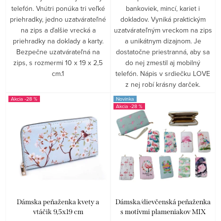
telefón. Vnútri ponúka tri veľké
bankoviek, mincí, kariet i
priehradky, jedno uzatvárateľné
dokladov. Vyniká praktickým
na zips a ďalšie vrecká a
uzatvárateľným vreckom na zips
priehradky na doklady a karty.
a unikátnym dizajnom. Je
Bezpečne uzatvárateľná na
dostatočne priestranná, aby sa
zips, s rozmermi 10 x 19 x 2,5
do nej zmestil aj mobilný
cm.1
telefón. Nápis v srdiečku LOVE
z nej robí krásny darček.
-28 %
Novinka
-28 %
Dámska peňaženka kvety a
Dámska/dievčenská peňaženka
vtáčik 9,5x19 cm
s motívmi plameniakov MIX