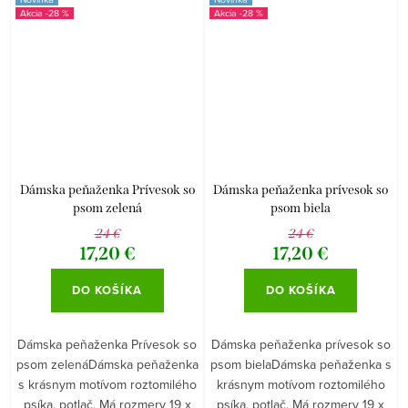
-28 %
-28 %
Dámska peňaženka Prívesok so
Dámska peňaženka prívesok so
psom zelená
psom biela
24 €
24 €
17,20 €
17,20 €
DO KOŠÍKA
DO KOŠÍKA
Dámska peňaženka Prívesok so
Dámska peňaženka prívesok so
psom zelenáDámska peňaženka
psom bielaDámska peňaženka s
s krásnym motívom roztomilého
krásnym motívom roztomilého
psíka, potlač. Má rozmery 19 x
psíka, potlač. Má rozmery 19 x