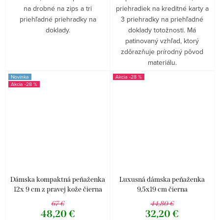
na drobné na zips a tri
priehradiek na kreditné karty a
priehľadné priehradky na
3 priehradky na priehľadné
doklady.
doklady totožnosti. Má
patinovaný vzhľad, ktorý
zdôrazňuje prírodný pôvod
materiálu.
Novinka
-28 %
-28 %
Dámska kompaktná peňaženka
Luxusná dámska peňaženka
12x 9 cm z pravej kože čierna
9,5x19 cm čierna
patina
67 €
44,80 €
48,20 €
32,20 €