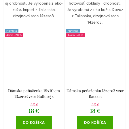
aj drobnosti. Je vyrobená z eko-
hotovosť, doklady i drobnosti.
kože. Import z Talianska,
Je vyrobená z eko-kože. Dovoz
dizajnová rada 14zero3.
z Talianska, dizajnová rada
14zero3.
Novinka
Novinka
-28 %
-28 %
Dámska peňaženka 19x10 cm
Dámska peňaženka 13zero3 vzor
13zero3 vzor Bulldog s
Racoon
medvedíkom
25 €
25 €
18 €
18 €
DO KOŠÍKA
DO KOŠÍKA