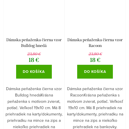
Dámska peňaženka čierna vzor
Dámska peňaženka čierna vzor
Bulldog hnedá
Racoon
23,80 €
23,80 €
18 €
18 €
DO KOŠÍKA
DO KOŠÍKA
Dámska peňaženka čierna vzor
Dámska peňaženka čierna vzor
Bulldog hnedáKrásna
RacoonKrásna peňaženka s
peňaženka s motívom zvierat,
motívom zvierat, potlač. Veľkosť
potlač. Veľkosť 19x10 cm. Má 8
19x10 cm. Má 8 priehradiek na
priehradiek na karty/dokumenty,
karty/dokumenty, priehradku na
priehradku na mince na zips a
mince na zips a niekoľko
niekoľko priehradiek na
priehradiek na bankovky.