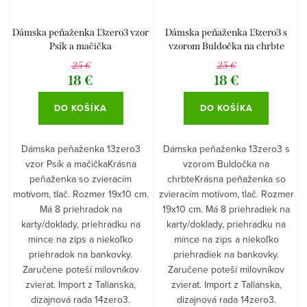
Dámska peňaženka 13zero3 vzor
Dámska peňaženka 13zero3 s
Psík a mačička
vzorom Buldočka na chrbte
25 €
25 €
18 €
18 €
DO KOŠÍKA
DO KOŠÍKA
Dámska peňaženka 13zero3
Dámska peňaženka 13zero3 s
vzor Psík a mačičkaKrásna
vzorom Buldočka na
peňaženka so zvieracím
chrbteKrásna peňaženka so
motívom, tlač. Rozmer 19x10 cm.
zvieracím motívom, tlač. Rozmer
Má 8 priehradok na
19x10 cm. Má 8 priehradiek na
karty/doklady, priehradku na
karty/doklady, priehradku na
mince na zips a niekoľko
mince na zips a niekoľko
priehradok na bankovky.
priehradiek na bankovky.
Zaručene poteší milovníkov
Zaručene poteší milovníkov
zvierat. Import z Talianska,
zvierat. Import z Talianska,
dizajnová rada 14zero3.
dizajnová rada 14zero3.