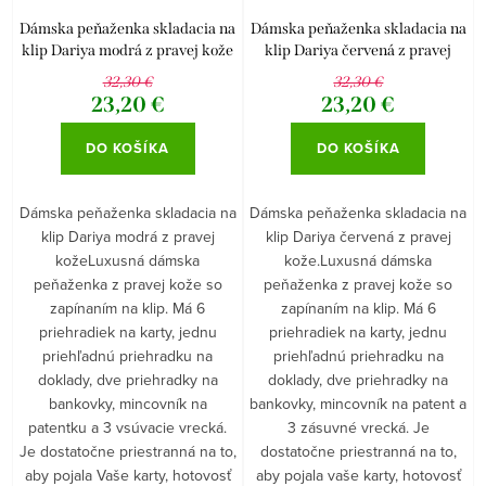
Dámska peňaženka skladacia na
Dámska peňaženka skladacia na
klip Dariya modrá z pravej kože
klip Dariya červená z pravej
kože.
32,30 €
32,30 €
23,20 €
23,20 €
DO KOŠÍKA
DO KOŠÍKA
Dámska peňaženka skladacia na
Dámska peňaženka skladacia na
klip Dariya modrá z pravej
klip Dariya červená z pravej
kožeLuxusná dámska
kože.Luxusná dámska
peňaženka z pravej kože so
peňaženka z pravej kože so
zapínaním na klip. Má 6
zapínaním na klip. Má 6
priehradiek na karty, jednu
priehradiek na karty, jednu
priehľadnú priehradku na
priehľadnú priehradku na
doklady, dve priehradky na
doklady, dve priehradky na
bankovky, mincovník na
bankovky, mincovník na patent a
patentku a 3 vsúvacie vrecká.
3 zásuvné vrecká. Je
Je dostatočne priestranná na to,
dostatočne priestranná na to,
aby pojala Vaše karty, hotovosť
aby pojala vaše karty, hotovosť