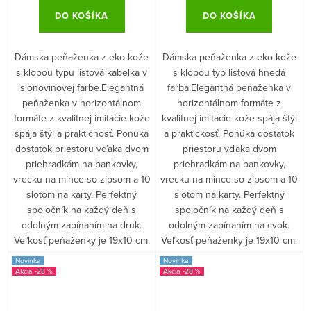
DO KOŠÍKA
DO KOŠÍKA
Dámska peňaženka z eko kože
Dámska peňaženka z eko kože
s klopou typu listová kabelka v
s klopou typ listová hnedá
slonovinovej farbe.Elegantná
farba.Elegantná peňaženka v
peňaženka v horizontálnom
horizontálnom formáte z
formáte z kvalitnej imitácie kože
kvalitnej imitácie kože spája štýl
spája štýl a praktičnosť. Ponúka
a praktickosť. Ponúka dostatok
dostatok priestoru vďaka dvom
priestoru vďaka dvom
priehradkám na bankovky,
priehradkám na bankovky,
vrecku na mince so zipsom a 10
vrecku na mince so zipsom a 10
slotom na karty. Perfektný
slotom na karty. Perfektný
spoločník na každý deň s
spoločník na každý deň s
odolným zapínaním na druk.
odolným zapínaním na cvok.
Veľkosť peňaženky je 19x10 cm.
Veľkosť peňaženky je 19x10 cm.
Novinka
Novinka
-28 %
-28 %