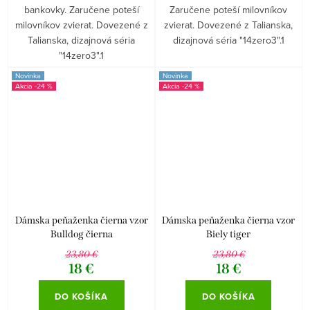
bankovky. Zaručene poteší
Zaručene poteší milovníkov
milovníkov zvierat. Dovezené z
zvierat. Dovezené z Talianska,
Talianska, dizajnová séria
dizajnová séria "14zero3".1
"14zero3".1
Novinka
Novinka
-24 %
-24 %
Dámska peňaženka čierna vzor
Dámska peňaženka čierna vzor
Bulldog čierna
Biely tiger
23,80 €
23,80 €
18 €
18 €
DO KOŠÍKA
DO KOŠÍKA