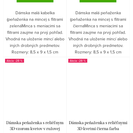
Dámska malá kabelka
Dámska malá peňaženka
(peňaženka na mince) s flitrami
(peňaženka na mince) s flitrami
zelenáMinca s meniacimi sa
čiernaMinca s meniacimi sa
flitrami zaujme na prvý pohľad.
flitrami zaujme na prvý pohľad.
Vhodná na uloženie mincí alebo
Vhodná na uloženie mincí alebo
iných drobných predmetov.
iných drobných predmetov.
Rozmery: 8,5 x 9 x 1,5 cm
Rozmery: 8,5 x 9 x 1,5 cm
-28 %
-28 %
Dámska peňaženka s reliéfnym
Dámska peňaženka s reliéfnymi
3D vzorom kvetov v ružovej
3D kvetmi čierna farba