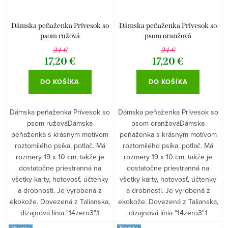
Dámska peňaženka Prívesok so
Dámska peňaženka Prívesok so
psom ružová
psom oranžová
24 €
24 €
17,20 €
17,20 €
DO KOŠÍKA
DO KOŠÍKA
Dámska peňaženka Prívesok so
Dámska peňaženka Prívesok so
psom ružováDámska
psom oranžováDámska
peňaženka s krásnym motívom
peňaženka s krásnym motívom
roztomilého psíka, potlač. Má
roztomilého psíka, potlač. Má
rozmery 19 x 10 cm, takže je
rozmery 19 x 10 cm, takže je
dostatočne priestranná na
dostatočne priestranná na
všetky karty, hotovosť, účtenky
všetky karty, hotovosť, účtenky
a drobnosti. Je vyrobená z
a drobnosti. Je vyrobená z
ekokože. Dovezená z Talianska,
ekokože. Dovezená z Talianska,
dizajnová línia "14zero3".1
dizajnová línia "14zero3".1
Novinka
Novinka