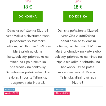
25 €
25 €
18 €
18 €
DO KOŠÍKA
DO KOŠÍKA
Dámska peňaženka 13zero3
Dámska peňaženka 13zero3
vzor Mačka a akváriumKrásna
vzor Číča v kufriKrásna
peňaženka so zvieracím
peňaženka so zvieracím
motívom, tlač. Rozmer 19x10 cm.
motivom, tlač. Rozmer 19x10 cm.
Má 8 priehradiek na
Má 8 priehradok na karty alebo
karty/doklady, priehradku na
doklady, priehradku na mince na
mince na zips a niekoľko
zips a niekoľko priehradok na
priehradiek na bankovky.
bankovky. Určite poteší
Garantovane poteší milovníkov
milovníkov zvierat. Dovoz z
zvierat. Import z Talianska,
Talianska, dizajnová rada
dizajnová rada 14zero3.
14zero3.
Novinka
Novinka
-24 %
-24 %