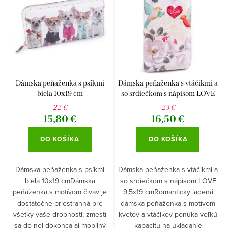
p
i
r
e
Abecedne
o
p
d
r
u
o
k
d
Dámska peňaženka s psíkmi
Dámska peňaženka s vtáčikmi a
biela 10x19 cm
so srdiečkom s nápisom LOVE
t
u
9,5x19 cm
22 €
23 €
o
k
15,80 €
16,50 €
v
t
DO KOŠÍKA
DO KOŠÍKA
o
v
Dámska peňaženka s psíkmi
Dámska peňaženka s vtáčikmi a
biela 10x19 cmDámska
so srdiečkom s nápisom LOVE
peňaženka s motívom čivav je
9,5x19 cmRomanticky ladená
dostatočne priestranná pre
dámska peňaženka s motívom
všetky vaše drobnosti, zmestí
kvetov a vtáčikov ponúka veľkú
sa do nej dokonca aj mobilný
kapacitu na ukladanie