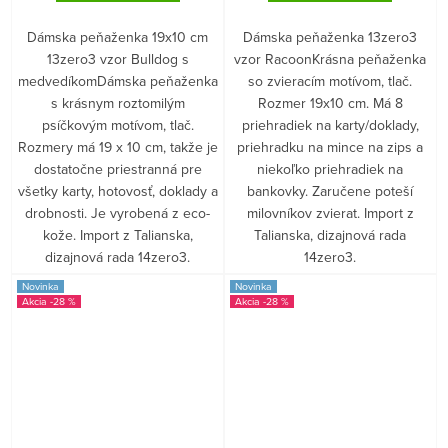
Dámska peňaženka 19x10 cm
Dámska peňaženka 13zero3
13zero3 vzor Bulldog s
vzor RacoonKrásna peňaženka
medvedíkomDámska peňaženka
so zvieracím motívom, tlač.
s krásnym roztomilým
Rozmer 19x10 cm. Má 8
psíčkovým motívom, tlač.
priehradiek na karty/doklady,
Rozmery má 19 x 10 cm, takže je
priehradku na mince na zips a
dostatočne priestranná pre
niekoľko priehradiek na
všetky karty, hotovosť, doklady a
bankovky. Zaručene poteší
drobnosti. Je vyrobená z eco-
milovníkov zvierat. Import z
kože. Import z Talianska,
Talianska, dizajnová rada
dizajnová rada 14zero3.
14zero3.
Novinka
Novinka
-28 %
-28 %