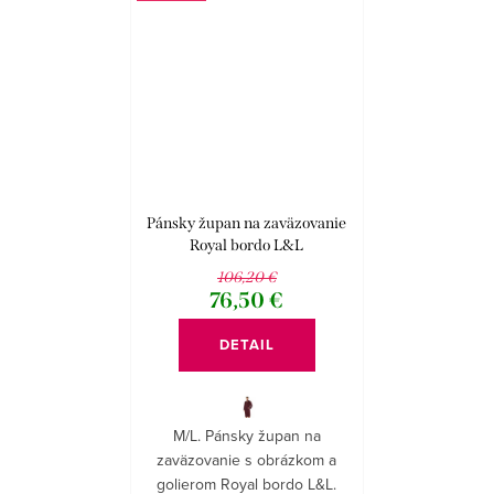
Pánsky župan na zaväzovanie
Royal bordo L&L
106,20 €
76,50 €
DETAIL
M/L. Pánsky župan na
zaväzovanie s obrázkom a
golierom Royal bordo L&L.