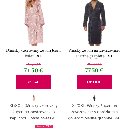
Dámsky vzorovaný župan Joana
Pánsky župan na zaväzovanie
balet L&L
Marine graphite L&L
103,40 €
107,50 €
74,50 €
77,50 €
DETAIL
DETAIL
XL/XXL. Dámsky vzorovaný
XL/XXL. Pánsky župan na
župan na zaväzovanie s
zaväzovanie s obrázkom a
kapucňou Joana balet L&L.
golierom Marine graphite L&L.
-27 %