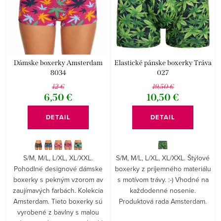
e
Abecedne
i
p
s
r
p
o
r
d
Dámske boxerky Amsterdam
Elastické pánske boxerky Tráva
o
8034
027
u
12 €
19,50 €
d
k
6,50 €
10,50 €
u
t
DETAIL
DETAIL
k
o
t
v
o
S/M, M/L, L/XL, XL/XXL.
S/M, M/L, L/XL, XL/XXL. Štýlové
Pohodlné designové dámske
boxerky z príjemného materiálu
v
boxerky s pekným vzorom av
s motívom trávy. :-) Vhodné na
zaujímavých farbách. Kolekcia
každodenné nosenie.
Amsterdam. Tieto boxerky sú
Produktová rada Amsterdam.
vyrobené z bavlny s malou