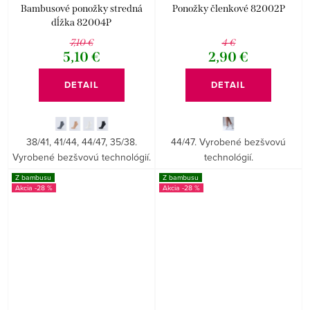
Bambusové ponožky stredná
Ponožky členkové 82002P
dĺžka 82004P
7,10 €
4 €
5,10 €
2,90 €
DETAIL
DETAIL
38/41, 41/44, 44/47, 35/38.
44/47. Vyrobené bezšvovú
Vyrobené bezšvovú technológií.
technológií.
Z bambusu
Z bambusu
-28 %
-28 %