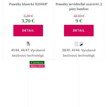
Ponožky klasické 82000P
Ponožky neviditeľné uzavreté, 2
páry bamboo
5,20 €
12,50 €
3,70 €
9 €
DETAIL
DETAIL
41/44, 44/47. Vyrobené
38/41, 41/44. Vyrobené
bezšvovú technológií.
bezšvovú technológií.
Z bambusu
-27 %