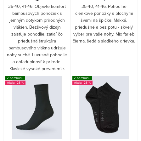
35-40, 41-46. Objavte komfort
35-40, 41-46. Pohodlné
bambusových ponožiek s
členkové ponožky s plochými
jemným dotykom prírodných
švami na špičke: Mäkké,
vlákien. Bezšvový dizajn
priedušné a bez potu - skvelý
zaisťuje pohodlie, zatiaľ čo
výber pre vaše nohy. Mix farieb
priedušná štruktúra
čierna, šedá a sladkého drievka.
bambusového vlákna udržuje
nohy suché. Luxusné pohodlie
a ohľaduplnosť k prírode.
Klasické vysoké prevedenie.
Z bambusu
Z bambusu
-28 %
-28 %