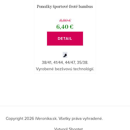
Ponožky športové froté bambus
8,80 €
6,40 €
DETAIL
38/41, 41/44, 44/47, 35/38.
Vyrobené bezšvovú technológií.
O
v
l
á
Z
d
á
Copyright 2026
iVeronika.sk
. Všetky práva vyhradené.
a
p
Vytvoril Shoptet