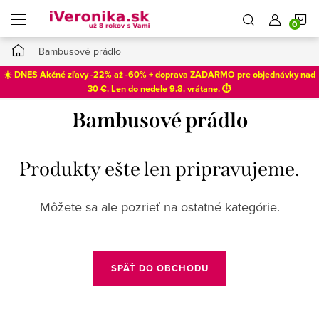
Prejsť
N
na
obsah
Domov
Bambusové prádlo
K
☀️ DNES Akčné zľavy -22% až -60% + doprava ZADARMO pre objednávky nad
30 €. Len do
nedele 9.8
. vrátane. ⏱️
Bambusové prádlo
Produkty ešte len pripravujeme.
Môžete sa ale pozrieť na ostatné kategórie.
SPÄŤ DO OBCHODU