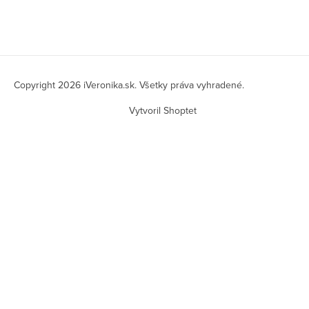
Z
á
Copyright 2026
iVeronika.sk
. Všetky práva vyhradené.
p
Vytvoril Shoptet
ä
t
i
e