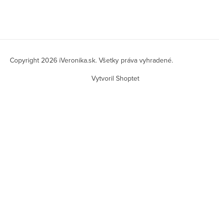
Z
á
Copyright 2026
iVeronika.sk
. Všetky práva vyhradené.
p
Vytvoril Shoptet
ä
t
i
e