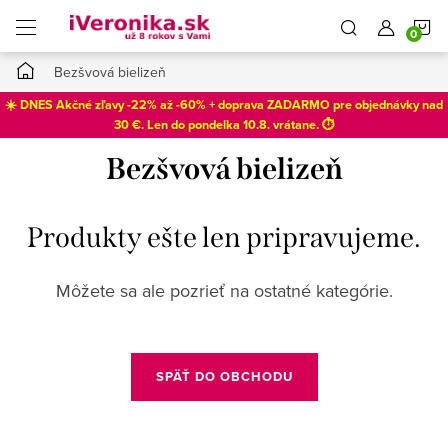
Prejsť
N
na
obsah
Domov
Bezšvová bielizeň
K
☀️ DNES Akčné zľavy -22% až -60% + doprava ZADARMO pre objednávky nad
30 €. Len do
pondelka 10.8
. vrátane. ⏱️
Bezšvová bielizeň
Produkty ešte len pripravujeme.
Môžete sa ale pozrieť na ostatné kategórie.
SPÄŤ DO OBCHODU