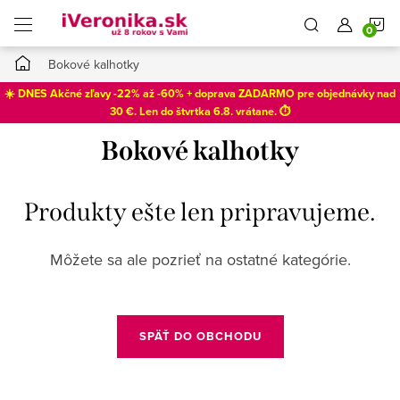
Prejsť
N
na
obsah
Domov
Bokové kalhotky
K
☀️ DNES Akčné zľavy -22% až -60% + doprava ZADARMO pre objednávky nad
30 €. Len do
štvrtka 6.8
. vrátane. ⏱️
Bokové kalhotky
Produkty ešte len pripravujeme.
Môžete sa ale pozrieť na ostatné kategórie.
SPÄŤ DO OBCHODU