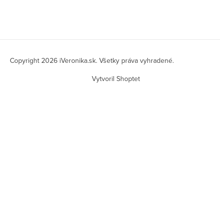
Z
á
Copyright 2026
iVeronika.sk
. Všetky práva vyhradené.
p
Vytvoril Shoptet
ä
t
i
e