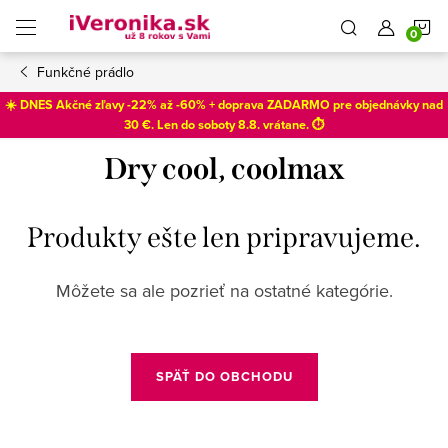
Prejsť
N
na
obsah
Funkčné prádlo
K
☀️ DNES Akčné zľavy -22% až -60% + doprava ZADARMO pre objednávky nad
30 €. Len do
soboty 8.8
. vrátane. ⏱️
Dry cool, coolmax
Produkty ešte len pripravujeme.
Môžete sa ale pozrieť na ostatné kategórie.
SPÄŤ DO OBCHODU