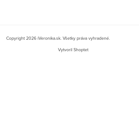
Z
á
Copyright 2026
iVeronika.sk
. Všetky práva vyhradené.
p
Vytvoril Shoptet
ä
t
i
e