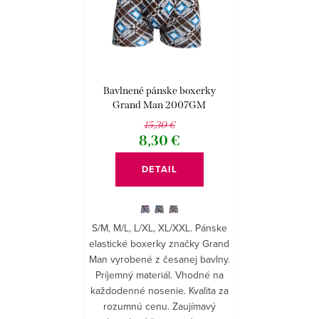
e
Abecedne
i
p
s
r
p
o
r
d
Bavlnené pánske boxerky
o
Grand Man 2007GM
u
15,30 €
d
k
8,30 €
u
t
DETAIL
k
o
t
v
o
S/M, M/L, L/XL, XL/XXL. Pánske
elastické boxerky značky Grand
v
Man vyrobené z česanej bavlny.
Príjemný materiál. Vhodné na
každodenné nosenie. Kvalita za
rozumnú cenu. Zaujímavý