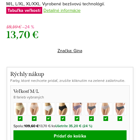
M/L, L/XL, XL/XXL. Vyrobené bezšvovú technológií.
Tabuľka veľkostí
Detailné informácie
–24 %
18,10 €
13,70 €
Jednotková
cena:
Značka:
Gina
Rýchly nákup
Farby, ktoré nechcete pridať, zrušíte kliknutím na zelené zaškrtnutie.
Veľkosť M/L
8 farieb vybraných
Spolu:
109,60 €
13,70 €/ks
Ušetríte 35,20 € (24 %)
Pridať do košíka