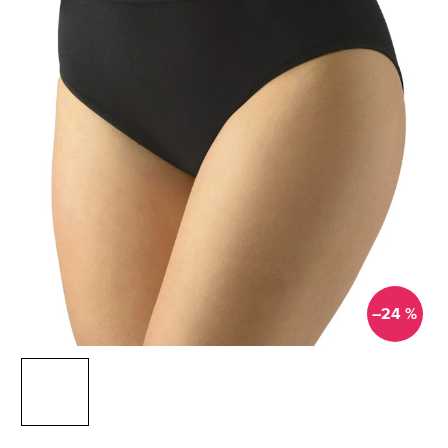
–24 %