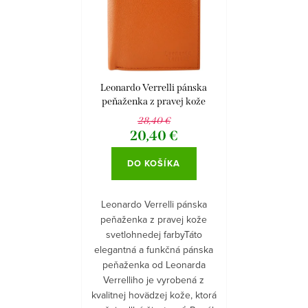
e
Abecedne
i
p
s
r
p
o
r
d
Leonardo Verrelli pánska
o
peňaženka z pravej kože
u
svetlohnedej farby
28,40 €
d
k
20,40 €
u
t
DO KOŠÍKA
k
o
t
v
Leonardo Verrelli pánska
o
peňaženka z pravej kože
svetlohnedej farbyTáto
v
elegantná a funkčná pánska
peňaženka od Leonarda
Verrelliho je vyrobená z
kvalitnej hovädzej kože, ktorá