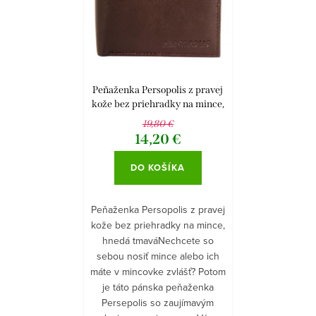
e
Abecedne
i
p
s
r
p
o
r
d
Peňaženka Persopolis z pravej
o
kože bez priehradky na mince,
u
hnedá tmavá
19,80 €
d
k
14,20 €
u
t
DO KOŠÍKA
k
o
t
v
Peňaženka Persopolis z pravej
o
kože bez priehradky na mince,
hnedá tmaváNechcete so
v
sebou nosiť mince alebo ich
máte v mincovke zvlášť? Potom
je táto pánska peňaženka
Persepolis so zaujímavým