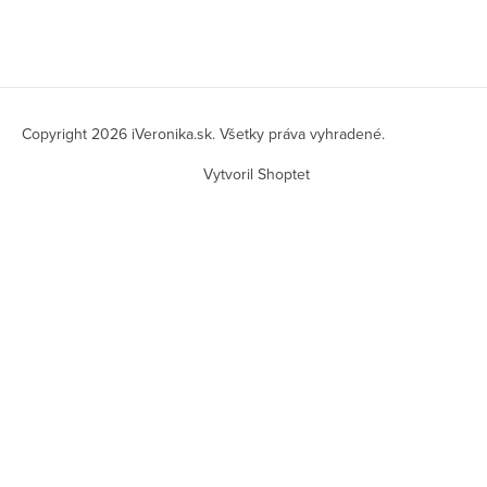
Z
á
Copyright 2026
iVeronika.sk
. Všetky práva vyhradené.
p
Vytvoril Shoptet
ä
t
i
e