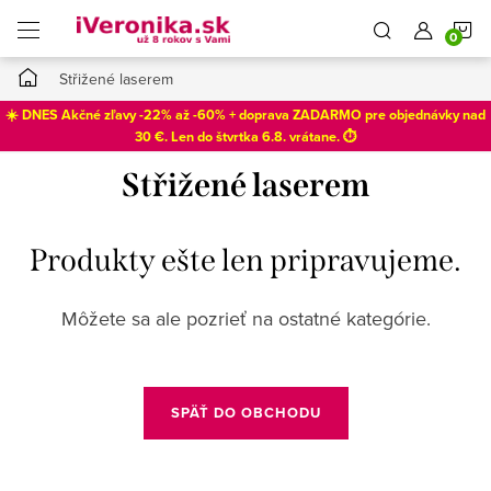
Prejsť
N
na
obsah
Domov
Střižené laserem
K
☀️ DNES Akčné zľavy -22% až -60% + doprava ZADARMO pre objednávky nad
30 €. Len do
štvrtka 6.8
. vrátane. ⏱️
Střižené laserem
Produkty ešte len pripravujeme.
Môžete sa ale pozrieť na ostatné kategórie.
SPÄŤ DO OBCHODU