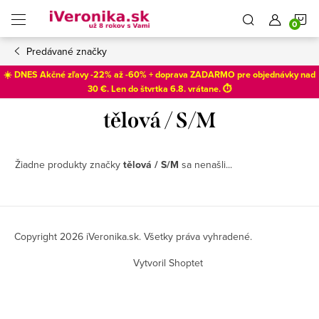
Prejsť
N
na
obsah
Predávané značky
K
☀️ DNES Akčné zľavy -22% až -60% + doprava ZADARMO pre objednávky nad
30 €. Len do
štvrtka 6.8
. vrátane. ⏱️
tělová / S/M
Žiadne produkty značky
tělová / S/M
sa nenašli...
Z
á
Copyright 2026
iVeronika.sk
. Všetky práva vyhradené.
p
Vytvoril Shoptet
ä
t