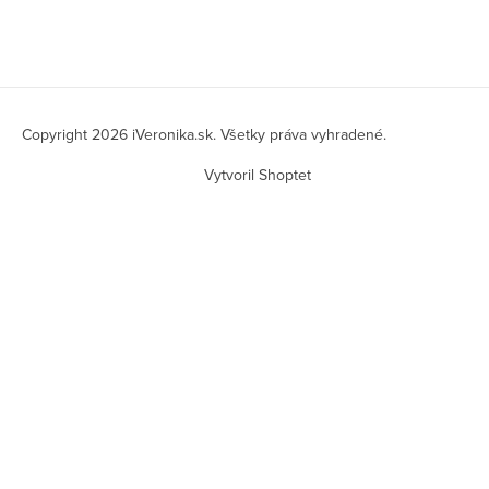
Z
á
Copyright 2026
iVeronika.sk
. Všetky práva vyhradené.
p
Vytvoril Shoptet
ä
t
i
e