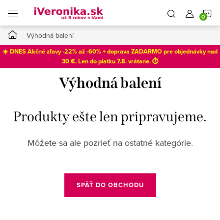
Prejsť
N
na
obsah
Domov
Výhodná balení
K
☀️ DNES Akčné zľavy -22% až -60% + doprava ZADARMO pre objednávky nad
30 €. Len do
piatku 7.8
. vrátane. ⏱️
Výhodná balení
Produkty ešte len pripravujeme.
Môžete sa ale pozrieť na ostatné kategórie.
SPÄŤ DO OBCHODU