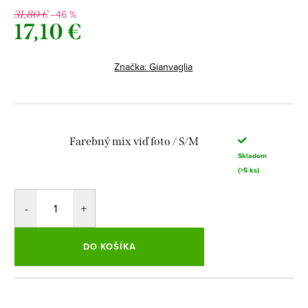
–46 %
31,80 €
17,10 €
Jednotková
cena:
Značka:
Gianvaglia
Farebný mix viď foto / S/M
Skladom
(>5 ks)
DO KOŠÍKA