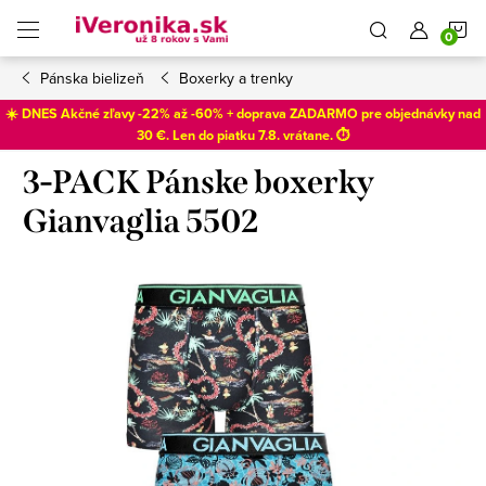
Prejsť
N
na
obsah
Pánska bielizeň
Boxerky a trenky
K
☀️ DNES Akčné zľavy -22% až -60% + doprava ZADARMO pre objednávky nad
30 €. Len do
piatku 7.8
. vrátane. ⏱️
3-PACK Pánske boxerky
Gianvaglia 5502