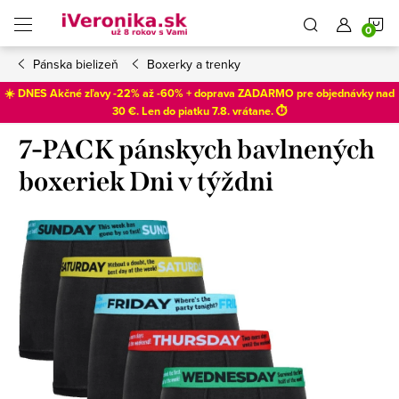
Prejsť
N
na
obsah
Pánska bielizeň
Boxerky a trenky
K
☀️ DNES Akčné zľavy -22% až -60% + doprava ZADARMO pre objednávky nad
30 €. Len do
piatku 7.8
. vrátane. ⏱️
7-PACK pánskych bavlnených
boxeriek Dni v týždni