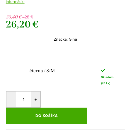
informácie
–28 %
36,40 €
26,20 €
Jednotková
cena:
Značka:
Gina
čierna / S/M
Skladom
(>5 ks)
DO KOŠÍKA