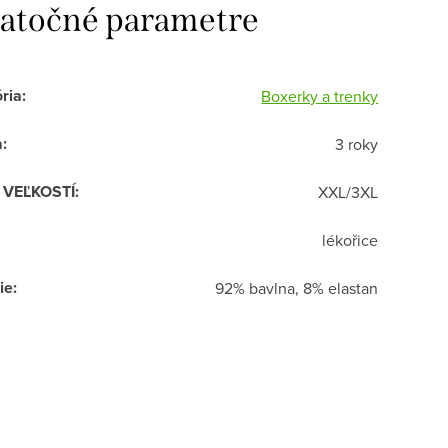
atočné parametre
ria
:
Boxerky a trenky
a
:
3 roky
R VEĽKOSTÍ
:
XXL/3XL
lékořice
ie
:
92% bavlna, 8% elastan