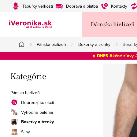
Prejsť
Tabuľky veľkostí
Doprava a platba
Kontakty
na
obsah
Dámska bielizeň
Pánska bielizeň
Boxerky a trenky
Boxerky
Domov
☀️ DNES Akčné zľavy 
B
Preskočiť
Kategórie
o
kategórie
č
Pánska bielizeň
n
Dopredaj kolekcií
Výhodné balenia
ý
Boxerky a trenky
p
Slipy