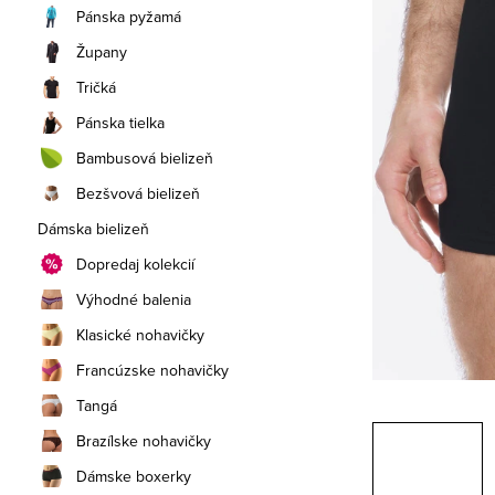
a
Pánska pyžamá
n
Župany
e
Tričká
Pánska tielka
l
Bambusová bielizeň
Bezšvová bielizeň
Dámska bielizeň
Dopredaj kolekcií
Výhodné balenia
Klasické nohavičky
Francúzske nohavičky
Tangá
Brazílske nohavičky
Dámske boxerky