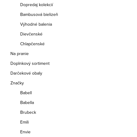
Dopredaj kolekcií
Bambusová bielizeň
Výhodné balenia
Dievčenské
Chlapčenské
Na pranie
Doplnkový sortiment
Darčekové obaly
Značky
Babell
Babella
Brubeck
Emili
Envie