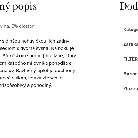
ný popis
Dod
vlna, 8% elastan
Kategó
 s dlhšou nohavičkou, ich zadný
Záruk
ý sedlom s dvoma švami. Na boku je
č. Sú kúskom spodnej bielizne, ktorý
FILTE
itom každého milovníka pohodlia a
eriálov. Bavlnený úplet je doplnený
Barva
:
anové vlákna, vďaka ktorým je
prispôsobivý a pohodlný.
Zložen