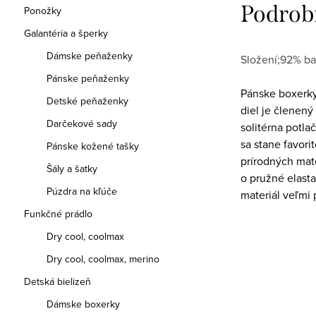
Podrob
Ponožky
Galantéria a šperky
Dámske peňaženky
Složení;92% ba
Pánske peňaženky
Pánske boxerky
Detské peňaženky
diel je členen
Darčekové sady
solitérna potla
sa stane favor
Pánske kožené tašky
prírodných mat
Šály a šatky
o pružné elast
Púzdra na kľúče
materiál veľmi 
Funkčné prádlo
Dry cool, coolmax
Dry cool, coolmax, merino
Detská bielizeň
Dámske boxerky