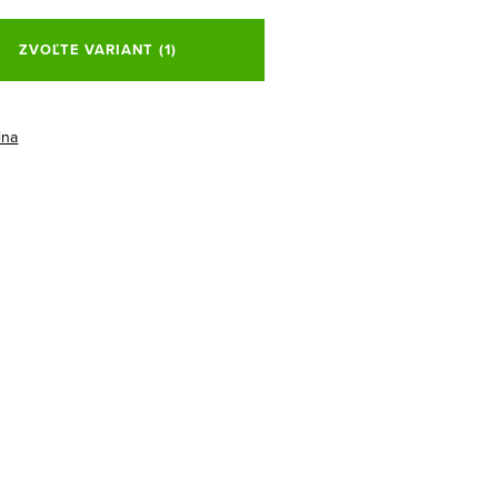
ová
ZVOĽTE VARIANT
(1)
ina