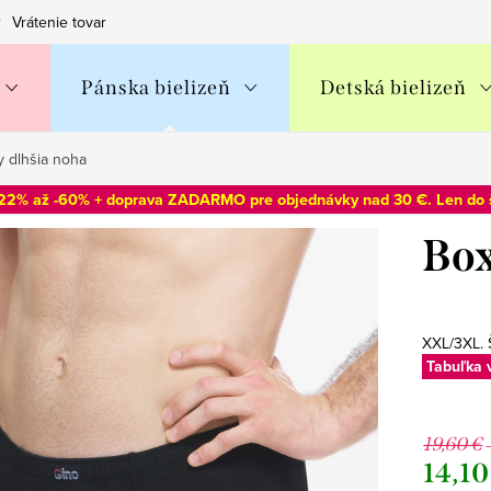
Vrátenie tovaru
Obchodné podmienky
Podmienky ochran
Pánska bielizeň
Detská bielizeň
 dlhšia noha
-22% až -60% + doprava ZADARMO pre objednávky nad 30 €. Len do
Box
XXL/3XL. 
Tabuľka 
19,60 €
14,10