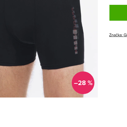
Jednotk
cena:
Značka:
G
–28 %