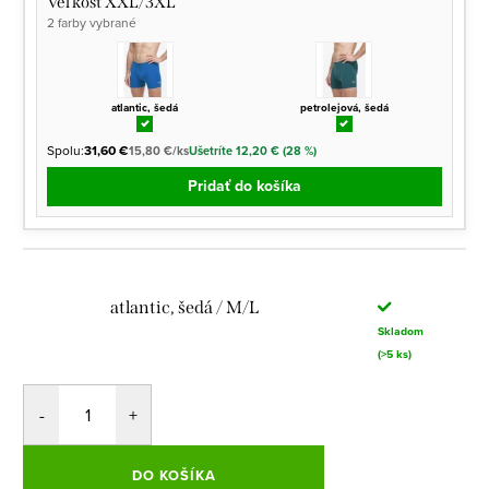
Veľkosť XXL/3XL
2 farby vybrané
atlantic, šedá
petrolejová, šedá
Spolu:
31,60 €
15,80 €/ks
Ušetríte 12,20 € (28 %)
Pridať do košíka
atlantic, šedá / M/L
Skladom
(>5 ks)
DO KOŠÍKA