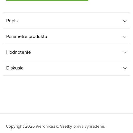
Popis
Parametre produktu
Hodnotenie
Diskusia
Z
á
Copyright 2026
iVeronika.sk
. Všetky práva vyhradené.