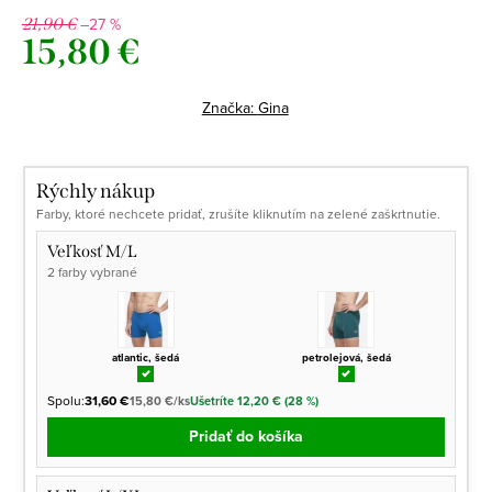
–27 %
21,90 €
15,80 €
Jednotková
cena:
Značka:
Gina
Rýchly nákup
Farby, ktoré nechcete pridať, zrušíte kliknutím na zelené zaškrtnutie.
Veľkosť M/L
2 farby vybrané
atlantic, šedá
petrolejová, šedá
Spolu:
31,60 €
15,80 €/ks
Ušetríte 12,20 € (28 %)
Pridať do košíka