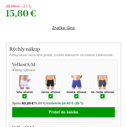
–27 %
21,90 €
15,80 €
Jednotková
cena:
Značka:
Gina
Rýchly nákup
Farby, ktoré nechcete pridať, zrušíte kliknutím na zelené zaškrtnutie.
Veľkosť S/M
4 farby vybrané
bílá, olivová
černá, olivová
modrá, olivová
tm. šedá, olivová
Spolu:
63,20 €
15,80 €/ks
Ušetríte 24,40 € (28 %)
Pridať do košíka