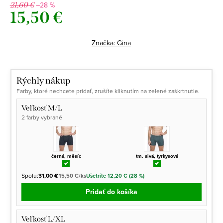
–28 %
21,60 €
15,50 €
Jednotková
cena:
Značka:
Gina
Rýchly nákup
Farby, ktoré nechcete pridať, zrušíte kliknutím na zelené zaškrtnutie.
Veľkosť M/L
2 farby vybrané
černá, měsíc
tm. sivá, tyrkysová
Spolu:
31,00 €
15,50 €/ks
Ušetríte 12,20 € (28 %)
Pridať do košíka
Veľkosť L/XL