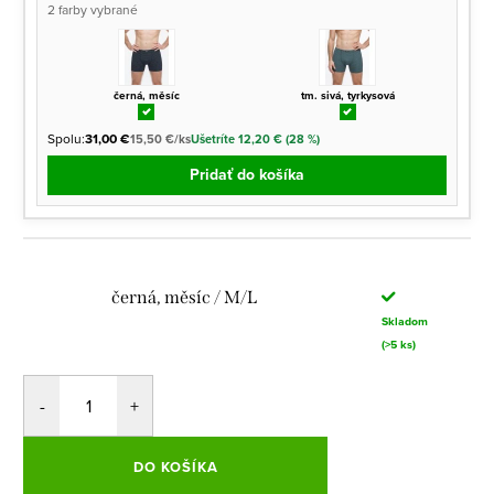
2 farby vybrané
černá, měsíc
tm. sivá, tyrkysová
Spolu:
31,00 €
15,50 €/ks
Ušetríte 12,20 € (28 %)
Pridať do košíka
černá, měsíc / M/L
Skladom
(>5 ks)
DO KOŠÍKA