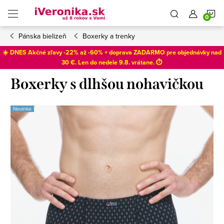
Prejsť
N
na
obsah
Pánska bielizeň
Boxerky a trenky
K
☀️ DNES Akčné zľavy -22% až -60% + doprava ZADARMO pre objednávky nad
30 €. Len do
nedele 9.8
. vrátane. ⏱️
Boxerky s dlhšou nohavičkou
Novinka