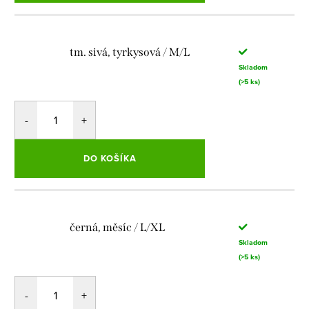
tm. sivá, tyrkysová / M/L
Skladom
(>5 ks)
DO KOŠÍKA
černá, měsíc / L/XL
Skladom
(>5 ks)