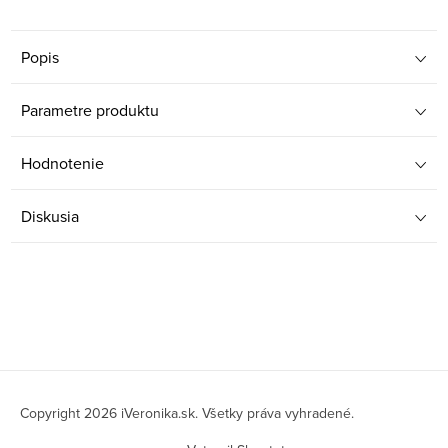
Popis
Parametre produktu
Hodnotenie
Diskusia
Z
á
Copyright 2026
iVeronika.sk
. Všetky práva vyhradené.