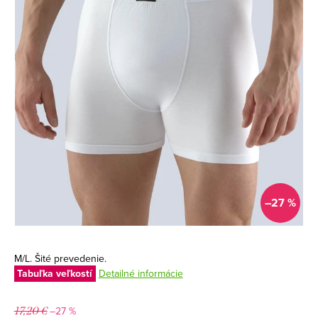
–27 %
M/L. Šité prevedenie.
Tabuľka veľkostí
Detailné informácie
–27 %
17,20 €