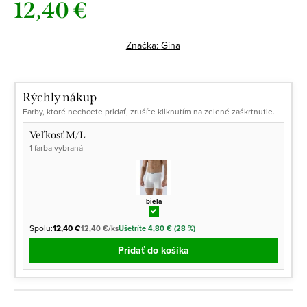
12,40 €
Jednotková
cena:
Značka:
Gina
Rýchly nákup
Farby, ktoré nechcete pridať, zrušíte kliknutím na zelené zaškrtnutie.
Veľkosť M/L
1 farba vybraná
biela
Spolu:
12,40 €
12,40 €/ks
Ušetríte 4,80 € (28 %)
Pridať do košíka