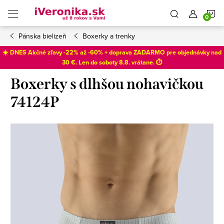
Prejsť
N
na
obsah
Pánska bielizeň
Boxerky a trenky
K
☀️ DNES Akčné zľavy -22% až -60% + doprava ZADARMO pre objednávky nad
30 €. Len do
soboty 8.8
. vrátane. ⏱️
Boxerky s dlhšou nohavičkou
74124P