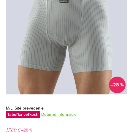
–28 %
M/L. Šité prevedenie.
Tabuľka veľkostí
Detailné informácie
–28 %
17,80 €