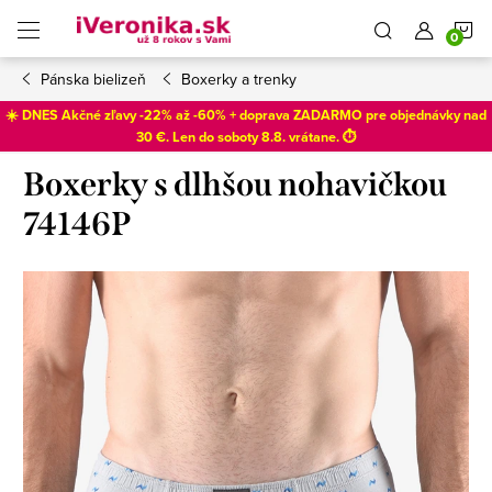
Prejsť
N
na
obsah
Pánska bielizeň
Boxerky a trenky
K
☀️ DNES Akčné zľavy -22% až -60% + doprava ZADARMO pre objednávky nad
30 €. Len do
soboty 8.8
. vrátane. ⏱️
Boxerky s dlhšou nohavičkou
74146P