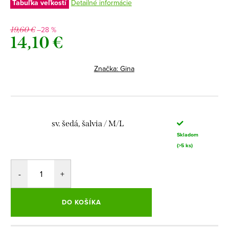
Tabuľka veľkostí
Detailné informácie
–28 %
19,60 €
14,10 €
Jednotková
cena:
Značka:
Gina
sv. šedá, šalvia / M/L
Skladom
(>5 ks)
DO KOŠÍKA