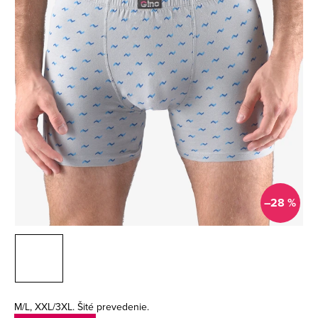
–28 %
M/L, XXL/3XL. Šité prevedenie.