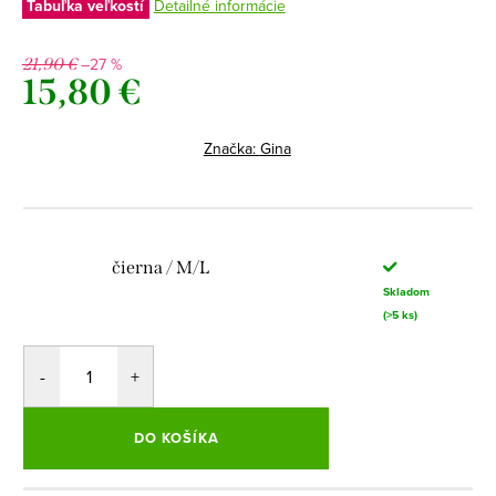
Tabuľka veľkostí
Detailné informácie
–27 %
21,90 €
15,80 €
Jednotková
cena:
Značka:
Gina
čierna / M/L
Skladom
(>5 ks)
DO KOŠÍKA