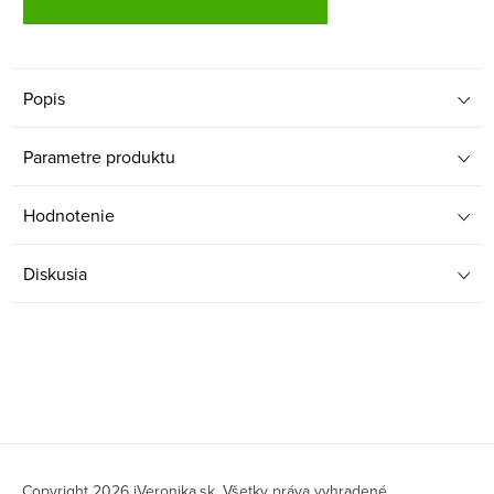
Popis
Parametre produktu
Hodnotenie
Diskusia
Z
Copyright 2026
iVeronika.sk
. Všetky práva vyhradené.