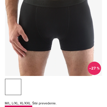
–27 %
M/L, L/XL, XL/XXL. Šité prevedenie.