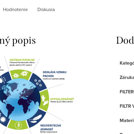
Hodnotenie
Diskusia
ný popis
Dod
Kategó
Záruk
FILTE
FILTR 
Materi