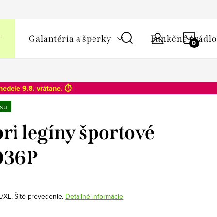
y osobných údajov
NÁKU
Galantéria a šperky
Funkčné prádlo
KOŠÍ
nedele 9.8
. vrátane. ⏱️
su
ri legíny športové
036P
L/XL. Šité prevedenie.
Detailné informácie