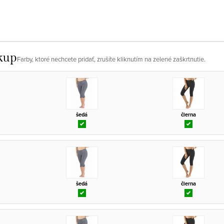
kup
Farby, ktoré nechcete pridať, zrušíte kliknutím na zelené zaškrtnutie.
šedá
čierna
šedá
čierna