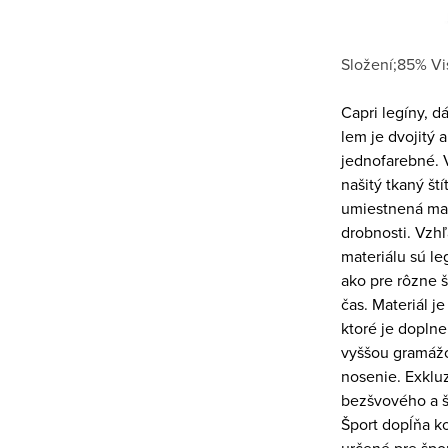
Složení;85% Vi
Capri legíny, d
lem je dvojitý 
jednofarebné. V
našitý tkaný št
umiestnená mal
drobnosti. Vzh
materiálu sú l
ako pre rôzne š
čas. Materiál 
ktoré je doplne
vyššou gramážo
nosenie. Exklu
bezšvového a 
Šport dopĺňa k