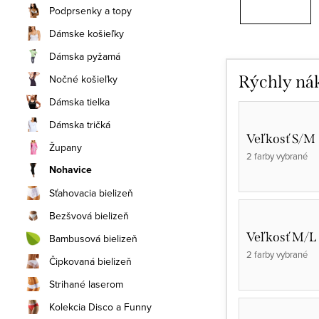
Podprsenky a topy
Dámske košieľky
Dámska pyžamá
Nočné košieľky
Rýchly ná
Dámska tielka
Dámska tričká
Veľkosť S/M
Župany
2 farby vybrané
Nohavice
Sťahovacia bielizeň
Bezšvová bielizeň
Veľkosť M/L
Bambusová bielizeň
2 farby vybrané
Čipkovaná bielizeň
Strihané laserom
Kolekcia Disco a Funny