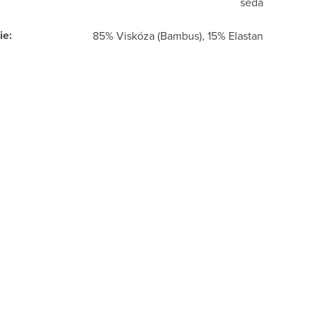
šedá
ie
:
85% Viskóza (Bambus), 15% Elastan