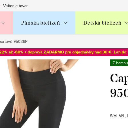
Vrátenie tovaru
Obchodné podmienky
Podmienky ochran
Pánska bielizeň
Detská bielizeň
športové 95036P
-22% až -60% + doprava ZADARMO pre objednávky nad 30 €. Len do
Z bambu
Cap
95
S/M, M/L, 