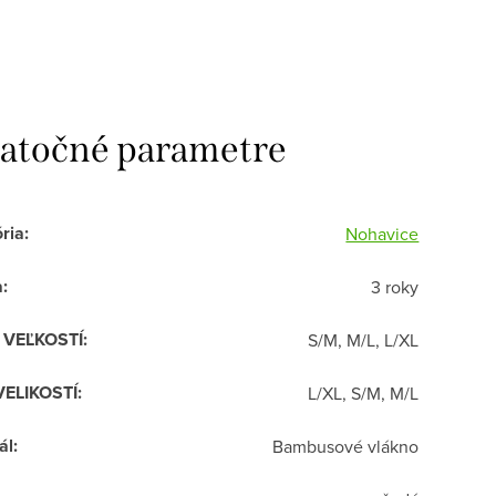
atočné parametre
ria
:
Nohavice
a
:
3 roky
R VEĽKOSTÍ
:
S/M, M/L, L/XL
VELIKOSTÍ
:
L/XL, S/M, M/L
ál
:
Bambusové vlákno