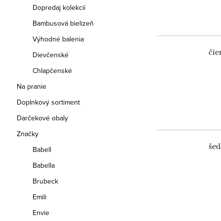
Dopredaj kolekcií
Bambusová bielizeň
Výhodné balenia
čie
Dievčenské
Chlapčenské
Na pranie
Doplnkový sortiment
Darčekové obaly
Značky
šed
Babell
Babella
Brubeck
Emili
Envie