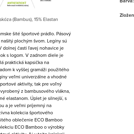
Barva
:
Zložen
skóza (Bambus), 15% Elastan
ámske šité športové prádlo. Pásový
a našitý plochým švom. Legíny sú
 dolnej časti ľavej nohavice je
ítok s logom. V zadnom diele je
á praktická kapsička na
ľadom k vyššej gramáži použitého
egíny veľmi univerzálne a vhodné
portové aktivity, tak pre voľný
je vyrobený z bambusového vlákna,
né elastanom. Úplet je silnejší, s
u a je veľmi príjemný na
zívna kolekcia športového
šitého oblečenie ECO Bamboo
olekciu ECO Bamboo o výrobky