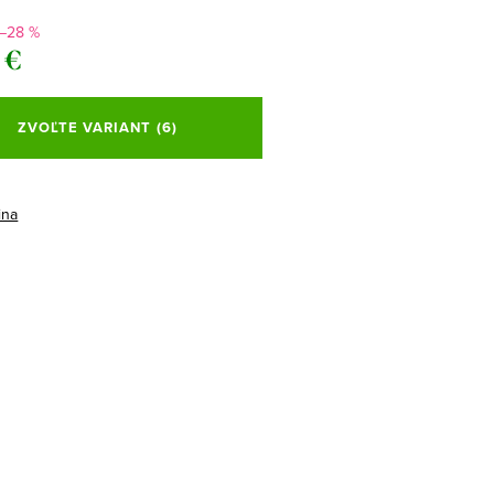
–28 %
 €
ová
ZVOĽTE VARIANT
(6)
ina