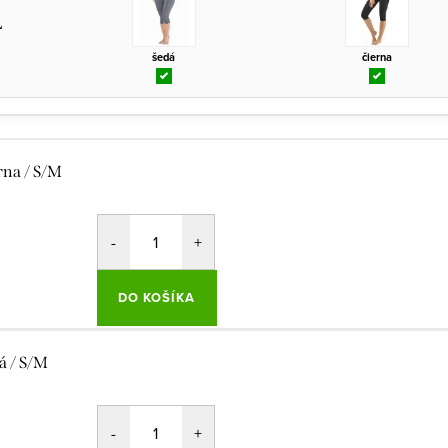
L
šedá
čierna
rna / S/M
DO KOŠÍKA
á / S/M