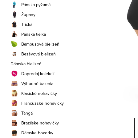
a
Pánska pyžamá
n
Župany
e
Tričká
Pánska tielka
l
Bambusová bielizeň
Bezšvová bielizeň
Dámska bielizeň
Dopredaj kolekcií
Výhodné balenia
Klasické nohavičky
Francúzske nohavičky
Tangá
Brazílske nohavičky
Dámske boxerky