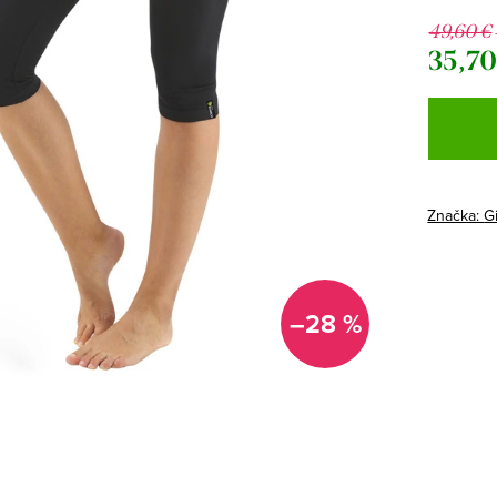
49,60 €
35,70
Jednotk
cena:
Značka:
G
–28 %