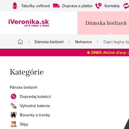
Prejsť
Tabuľky veľkostí
Doprava a platba
Kontakty
na
obsah
Dámska bielizeň
Dámska bielizeň
Nohavice
Capri legíny 
Domov
☀️ DNES Akčné zľavy 
B
Preskočiť
Kategórie
o
kategórie
č
Pánska bielizeň
n
Dopredaj kolekcií
Výhodné balenia
ý
Boxerky a trenky
p
Slipy