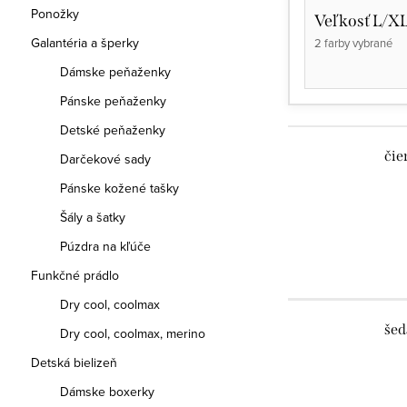
Ponožky
Veľkosť L/X
Galantéria a šperky
2 farby vybrané
Dámske peňaženky
Pánske peňaženky
Detské peňaženky
čie
Darčekové sady
Pánske kožené tašky
Šály a šatky
Púzdra na kľúče
Funkčné prádlo
Dry cool, coolmax
šed
Dry cool, coolmax, merino
Detská bielizeň
Dámske boxerky