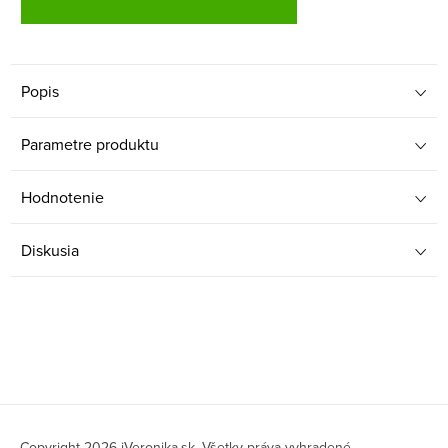
Popis
Parametre produktu
Hodnotenie
Diskusia
Z
Copyright 2026
iVeronika.sk
. Všetky práva vyhradené.