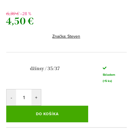
–28 %
6,30 €
4,50 €
Jednotková
cena:
Značka:
Steven
džínsy / 35/37
Skladom
(>5 ks)
DO KOŠÍKA