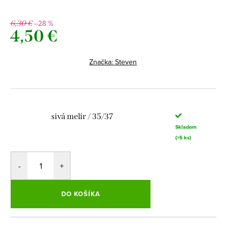
–28 %
6,30 €
4,50 €
Jednotková
cena:
Značka:
Steven
sivá melír / 35/37
Skladom
(>5 ks)
DO KOŠÍKA