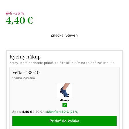
–26 %
6 €
4,40 €
Jednotková
cena:
Značka:
Steven
Rýchly nákup
Farby, ktoré nechcete pridať, zrušíte kliknutím na zelené zaškrtnutie.
Veľkosť 38/40
1 farba vybraná
džínsy
Spolu:
4,40 €
4,40 €/ks
Ušetríte 1,60 € (27 %)
Pridať do košíka