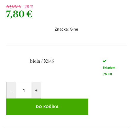
–28 %
10,90 €
7,80 €
Jednotková
cena:
Značka:
Gina
biela / XS/S
Skladom
(>5 ks)
DO KOŠÍKA