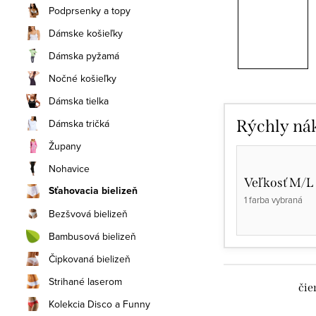
Podprsenky a topy
Dámske košieľky
Dámska pyžamá
Nočné košieľky
Dámska tielka
Dámska tričká
Rýchly ná
Župany
Nohavice
Veľkosť M/L
Sťahovacia bielizeň
1 farba vybraná
Bezšvová bielizeň
Bambusová bielizeň
Čipkovaná bielizeň
Strihané laserom
čie
Kolekcia Disco a Funny