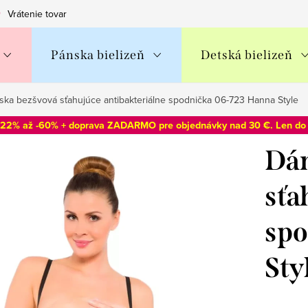
Vrátenie tovaru
Obchodné podmienky
Podmienky ochran
Pánska bielizeň
Detská bielizeň
ka bezšvová sťahujúce antibakteriálne spodnička 06-723 Hanna Style
-22% až -60% + doprava ZADARMO pre objednávky nad 30 €. Len d
Dá
sťa
spo
Sty