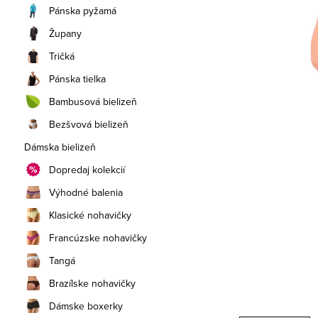
a
Pánska pyžamá
n
Župany
e
Tričká
Pánska tielka
l
Bambusová bielizeň
Bezšvová bielizeň
Dámska bielizeň
Dopredaj kolekcií
Výhodné balenia
Klasické nohavičky
Francúzske nohavičky
Tangá
Brazílske nohavičky
Dámske boxerky