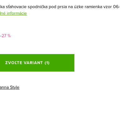
ka sťahovacie spodnička pod prsia na úzke ramienka vzor 06-
lné informácie
–27 %
ová
ZVOĽTE VARIANT
(1)
anna Style