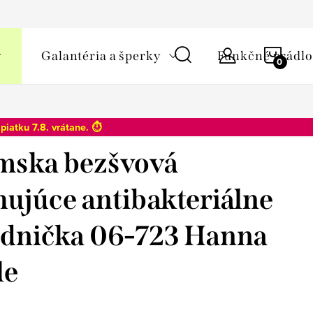
y osobných údajov
NÁKU
Galantéria a šperky
Funkčné prádlo
KOŠÍ
o
piatku 7.8
. vrátane. ⏱️
mska bezšvová
hujúce antibakteriálne
dnička 06-723 Hanna
le