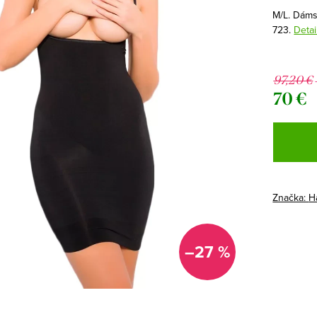
M/L. Dáms
723.
Detai
97,20 €
70 €
Jednotk
cena:
Značka:
H
–27 %