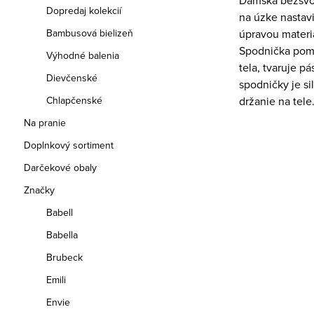
Dámska bezšvov
Dopredaj kolekcií
na úzke nastavi
Bambusová bielizeň
úpravou materi
Spodnička pomá
Výhodné balenia
tela, tvaruje p
Dievčenské
spodničky je si
Chlapčenské
držanie na tele
Na pranie
Doplnkový sortiment
Darčekové obaly
Značky
Babell
Babella
Brubeck
Emili
Envie