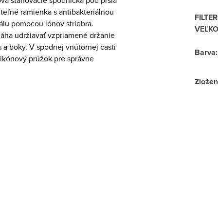
á sťahovacie spodnička pod prsia
teľné ramienka s antibakteriálnou
FILTER
álu pomocou iónov striebra.
VEĽKO
ha udržiavať vzpriamené držanie
ás a boky. V spodnej vnútornej časti
Barva
:
likónový prúžok pre správne
.
Zložen