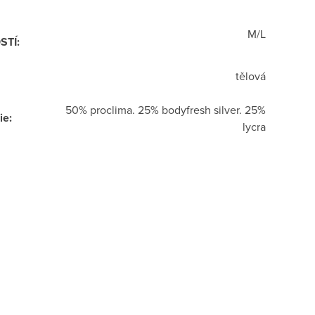
M/L
STÍ
:
tělová
50% proclima. 25% bodyfresh silver. 25%
ie
:
lycra