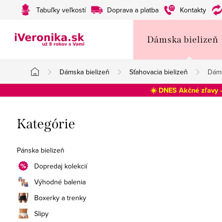
Prejsť
Tabuľky veľkostí
Doprava a platba
Kontakty
na
obsah
Dámska bielizeň
Dámska bielizeň
Sťahovacia bielizeň
Dáms
Domov
☀️ DNES Akčné zľavy 
B
Preskočiť
Kategórie
o
kategórie
č
Pánska bielizeň
n
Dopredaj kolekcií
Výhodné balenia
ý
Boxerky a trenky
p
Slipy