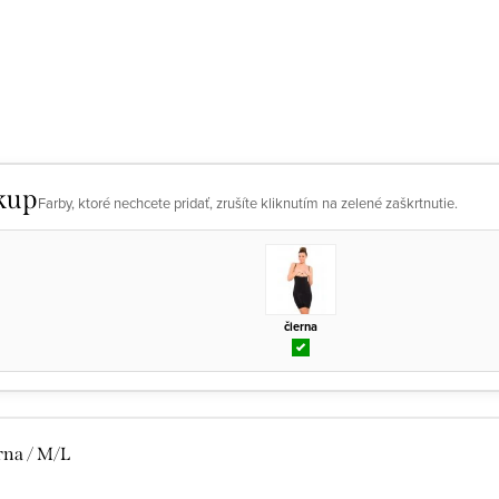
kup
Farby, ktoré nechcete pridať, zrušíte kliknutím na zelené zaškrtnutie.
čierna
rna / M/L