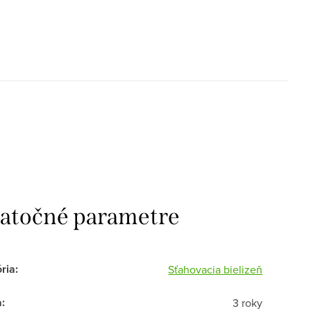
atočné parametre
ria
:
Sťahovacia bielizeň
a
:
3 roky