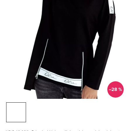
–28 %