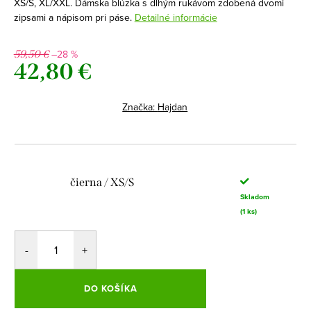
XS/S, XL/XXL. Dámska blúzka s dlhým rukávom zdobená dvomi
zipsami a nápisom pri páse.
Detailné informácie
–28 %
59,50 €
42,80 €
Jednotková
cena:
Značka:
Hajdan
čierna / XS/S
Skladom
(1 ks)
DO KOŠÍKA