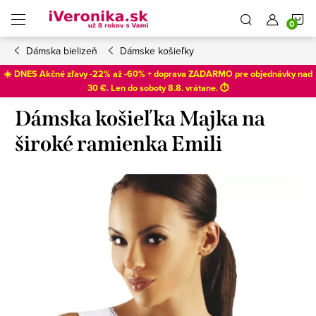
Prejsť
N
na
obsah
Dámska bielizeň
Dámske košieľky
K
☀️ DNES Akčné zľavy -22% až -60% + doprava ZADARMO pre objednávky nad
30 €. Len do
soboty 8.8
. vrátane. ⏱️
Dámska košieľka Majka na
široké ramienka Emili