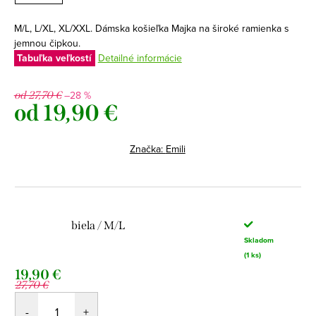
M/L, L/XL, XL/XXL. Dámska košieľka Majka na široké ramienka s
jemnou čipkou.
Tabuľka veľkostí
Detailné informácie
–28 %
od 27,70 €
od
19,90 €
Jednotková
cena:
Značka:
Emili
biela / M/L
Skladom
(1 ks)
19,90 €
27,70 €