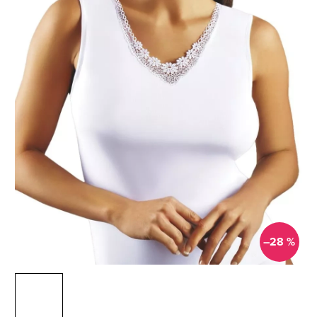
–28 %