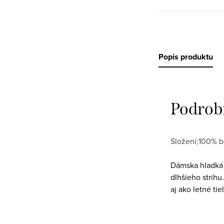
Popis produktu
Podrob
Složení;100% b
Dámska hladká 
dlhšieho strih
aj ako letné tie