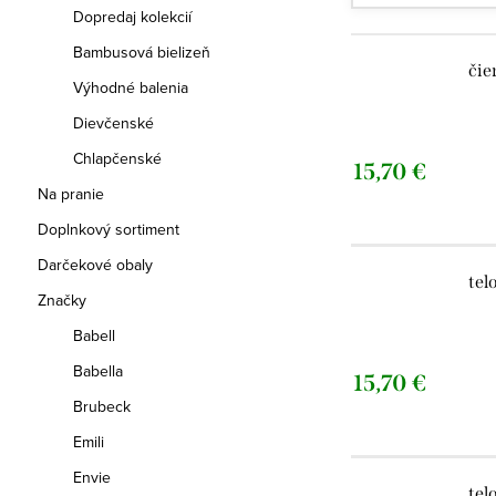
Dopredaj kolekcií
Bambusová bielizeň
čie
Výhodné balenia
Dievčenské
Chlapčenské
15,70 €
Na pranie
Doplnkový sortiment
Darčekové obaly
tel
Značky
Babell
Babella
15,70 €
Brubeck
Emili
Envie
tel