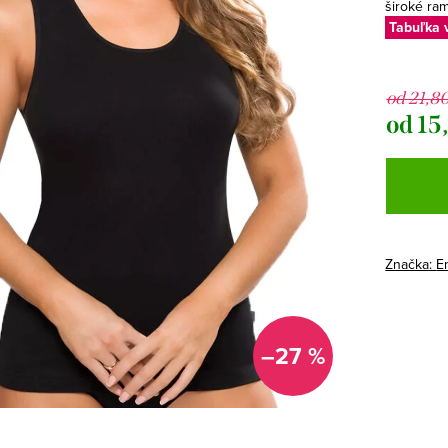
široké ra
Tabuľka 
od 21,8
od
15
Jednotk
cena:
Značka:
Em
–27 %