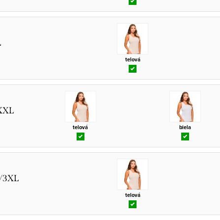
L
telová
XXL
telová
biela
L/3XL
telová