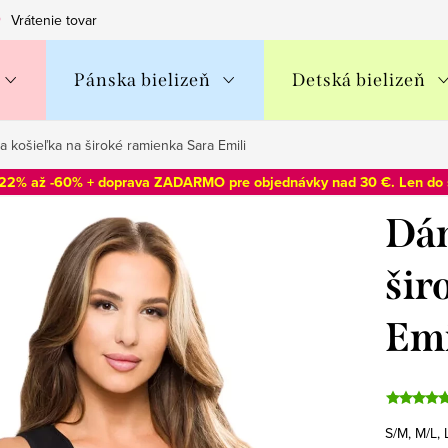
Vrátenie tovaru
Obchodné podmienky
Podmienky ochran
Pánska bielizeň
Detská bielizeň
 košieľka na široké ramienka Sara Emili
-22% až -60% + doprava ZADARMO pre objednávky nad 30 €. Len do
Dám
šir
Emi
S/M, M/L,