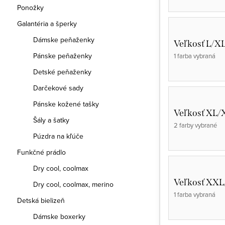
Ponožky
Galantéria a šperky
Dámske peňaženky
Veľkosť L/X
Pánske peňaženky
1 farba vybraná
Detské peňaženky
Darčekové sady
Pánske kožené tašky
Veľkosť XL/
Šály a šatky
2 farby vybrané
Púzdra na kľúče
Funkčné prádlo
Dry cool, coolmax
Veľkosť XX
Dry cool, coolmax, merino
1 farba vybraná
Detská bielizeň
Dámske boxerky