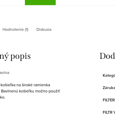
Hodnotenie (1)
Diskusia
ný popis
Dod
avlna
Kategó
košieľka na široké ramienka
Záruk
u. Bavlnenú košieľku možno použiť
lko.
FILTE
FILTR 