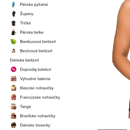
a
Pánska pyžamá
n
Župany
e
Tričká
Pánska tielka
l
Bambusová bielizeň
Bezšvová bielizeň
Dámska bielizeň
Dopredaj kolekcií
Výhodné balenia
Klasické nohavičky
Francúzske nohavičky
Tangá
Brazílske nohavičky
Dámske boxerky