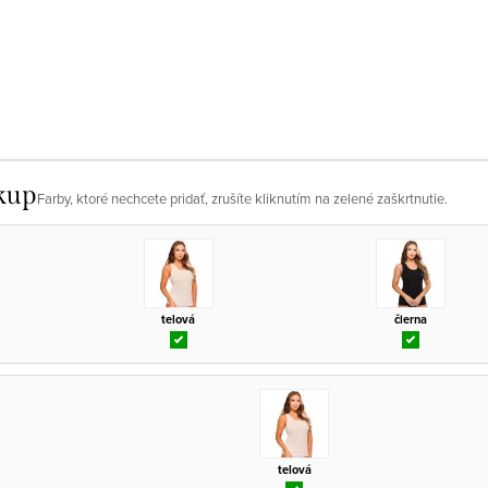
kup
Farby, ktoré nechcete pridať, zrušíte kliknutím na zelené zaškrtnutie.
telová
čierna
telová