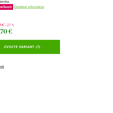
mienka.
veľkostí
Detailné informácie
0 €
–27 %
,70 €
ová
ZVOĽTE VARIANT
(7)
ili