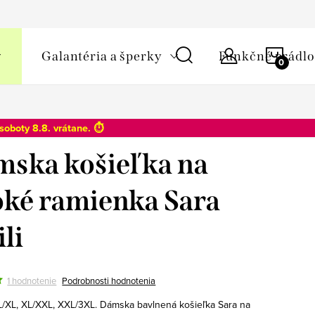
y osobných údajov
NÁKU
Galantéria a šperky
Funkčné prádlo
KOŠÍ
soboty 8.8
. vrátane. ⏱️
ska košieľka na
oké ramienka Sara
li
1 hodnotenie
Podrobnosti hodnotenia
 L/XL, XL/XXL, XXL/3XL. Dámska bavlnená košieľka Sara na