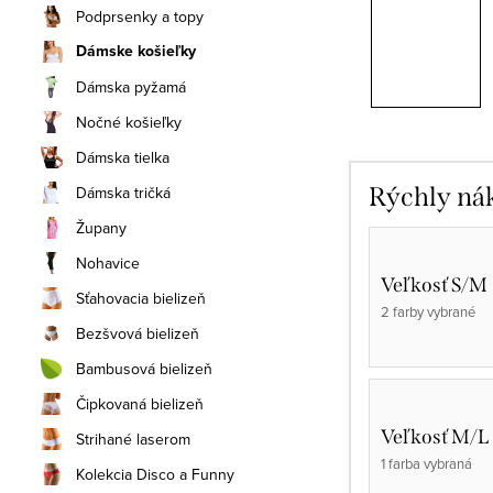
Podprsenky a topy
Dámske košieľky
Dámska pyžamá
Nočné košieľky
Dámska tielka
Dámska tričká
Rýchly ná
Župany
Nohavice
Veľkosť S/M
Sťahovacia bielizeň
2 farby vybrané
Bezšvová bielizeň
Bambusová bielizeň
Čipkovaná bielizeň
Veľkosť M/L
Strihané laserom
1 farba vybraná
Kolekcia Disco a Funny