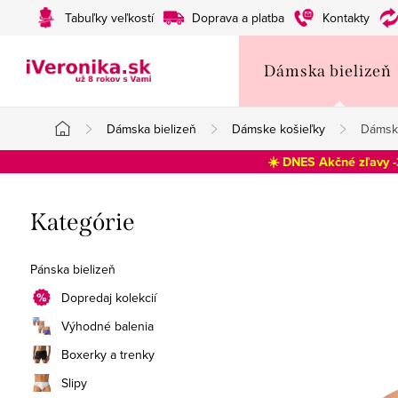
Prejsť
Tabuľky veľkostí
Doprava a platba
Kontakty
na
obsah
Dámska bielizeň
Dámska bielizeň
Dámske košieľky
Dámska
Domov
☀️ DNES Akčné zľavy 
B
Preskočiť
Kategórie
o
kategórie
č
Pánska bielizeň
n
Dopredaj kolekcií
Výhodné balenia
ý
Boxerky a trenky
p
Slipy