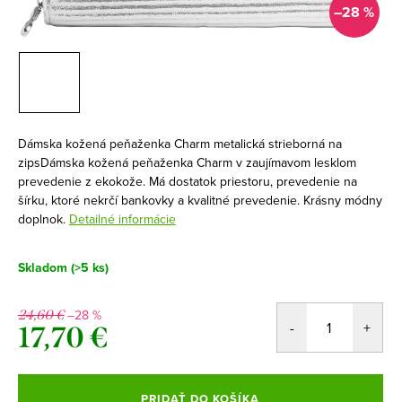
–28 %
Dámska kožená peňaženka Charm metalická strieborná na
zipsDámska kožená peňaženka Charm v zaujímavom lesklom
prevedenie z ekokože. Má dostatok priestoru, prevedenie na
šírku, ktoré nekrčí bankovky a kvalitné prevedenie. Krásny módny
doplnok.
Detailné informácie
Skladom
(>5 ks)
–28 %
24,60 €
17,70 €
Jednotková
cena:
PRIDAŤ DO KOŠÍKA