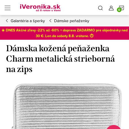
Prejsť
N
na
obsah
Galantéria a šperky
Dámske peňaženky
K
☀️ DNES Akčné zľavy -22% až -60% + doprava ZADARMO pre objednávky nad
30 €. Len do
soboty 8.8
. vrátane. ⏱️
Dámska kožená peňaženka
Charm metalická strieborná
na zips