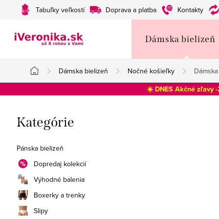
Prejsť
Tabuľky veľkostí
Doprava a platba
Kontakty
na
obsah
Dámska bielizeň
Dámska bielizeň
Nočné košieľky
Dámska 
Domov
☀️ DNES Akčné zľavy 
B
Preskočiť
Kategórie
o
kategórie
č
Pánska bielizeň
n
Dopredaj kolekcií
Výhodné balenia
ý
Boxerky a trenky
p
Slipy