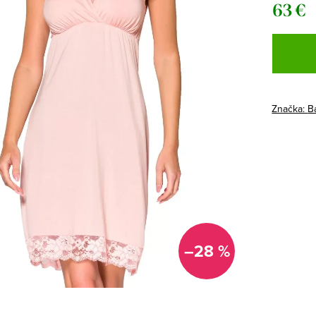
63 €
Jednotk
cena:
Značka:
B
–28 %