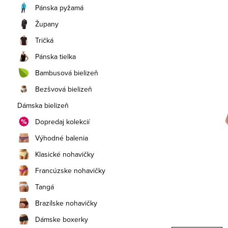
a
Pánska pyžamá
n
Župany
e
Tričká
Pánska tielka
l
Bambusová bielizeň
Bezšvová bielizeň
Dámska bielizeň
Dopredaj kolekcií
Výhodné balenia
Klasické nohavičky
Francúzske nohavičky
Tangá
Brazílske nohavičky
Dámske boxerky