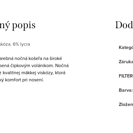
ný popis
Dod
skóza. 6% lycra
Kategó
rebná nočná košeľa na široké
Záruk
bená čipkovým volánikom. Nočná
z kvalitnej mäkkej viskózy, ktorá
FILTE
ý komfort pri nosení.
Barva
:
Zložen