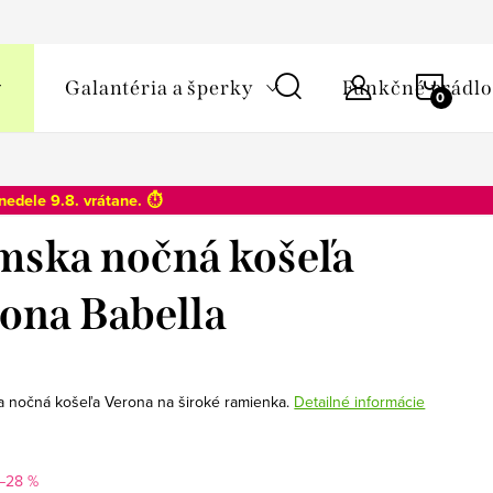
y osobných údajov
NÁKU
Galantéria a šperky
Funkčné prádlo
KOŠÍ
nedele 9.8
. vrátane. ⏱️
ska nočná košeľa
ona Babella
 nočná košeľa Verona na široké ramienka.
Detailné informácie
–28 %