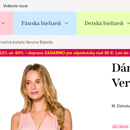
Vrátenie tovaru
Obchodné podmienky
Podmienky ochran
Pánska bielizeň
Detská bielizeň
nočná košeľa Verona Babella
-22% až -60% + doprava ZADARMO pre objednávky nad 30 €. Len do
Dám
Ver
M. Dámska
87,50 €