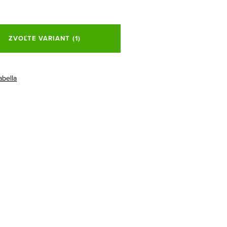
ová
ZVOĽTE VARIANT
(1)
abella