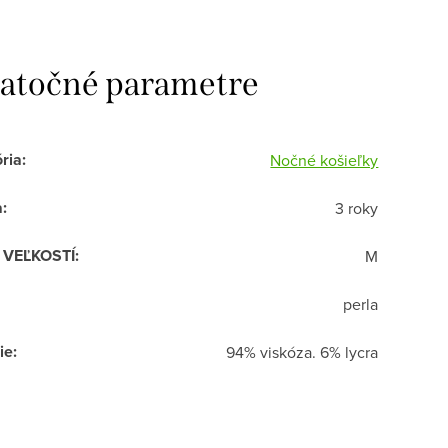
atočné parametre
ria
:
Nočné košieľky
a
:
3 roky
R VEĽKOSTÍ
:
M
perla
ie
:
94% viskóza. 6% lycra