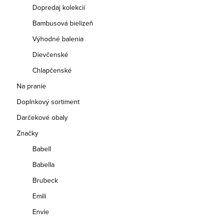
Dopredaj kolekcií
Bambusová bielizeň
Výhodné balenia
Dievčenské
Chlapčenské
Na pranie
Doplnkový sortiment
Darčekové obaly
Značky
Babell
Babella
Brubeck
Emili
Envie