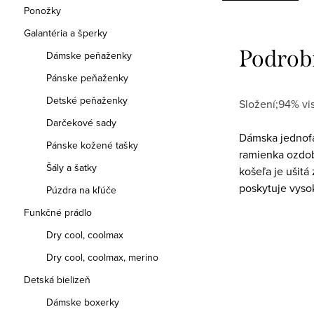
Ponožky
Galantéria a šperky
Podrob
Dámske peňaženky
Pánske peňaženky
Detské peňaženky
Složení;94% vi
Darčekové sady
Dámska jednofa
Pánske kožené tašky
ramienka ozdo
Šály a šatky
košeľa je ušitá 
poskytuje vysok
Púzdra na kľúče
Funkčné prádlo
Dry cool, coolmax
Dry cool, coolmax, merino
Detská bielizeň
Dámske boxerky