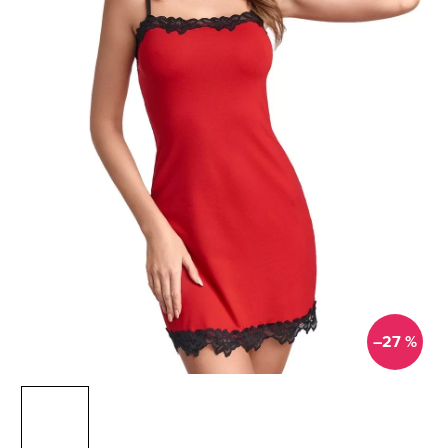
–27 %