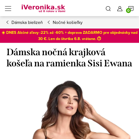
Prejsť
N
na
obsah
Dámska bielizeň
Nočné košieľky
K
☀️ DNES Akčné zľavy -22% až -60% + doprava ZADARMO pre objednávky nad
30 €. Len do
štvrtka 6.8
. vrátane. ⏱️
Dámska nočná krajková
košeľa na ramienka Sisi Ewana