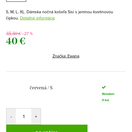
S, M, L, XL. Dámska nočná košeľa Sisi s jemnou kvetinovou
čipkou.
Detailné informácie
–27 %
55,50 €
40 €
Jednotková
cena:
Značka:
Ewana
červená / S
Skladom
(1 ks)