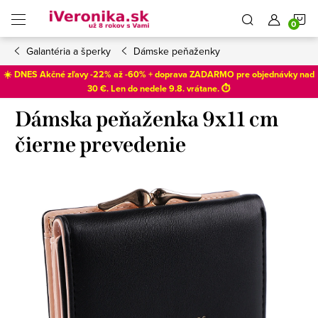
Prejsť
N
na
obsah
Galantéria a šperky
Dámske peňaženky
K
☀️ DNES Akčné zľavy -22% až -60% + doprava ZADARMO pre objednávky nad
30 €. Len do
nedele 9.8
. vrátane. ⏱️
Dámska peňaženka 9x11 cm
čierne prevedenie