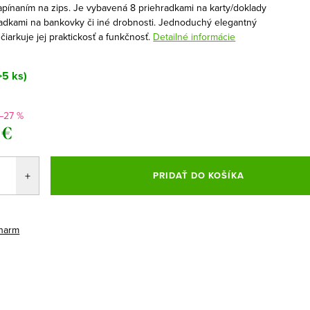
apínaním na zips. Je vybavená 8 priehradkami na karty/doklady
radkami na bankovky či iné drobnosti. Jednoduchý elegantný
čiarkuje jej praktickosť a funkčnosť.
Detailné informácie
>5 ks)
–27 %
 €
ová
PRIDAŤ DO KOŠÍKA
harm