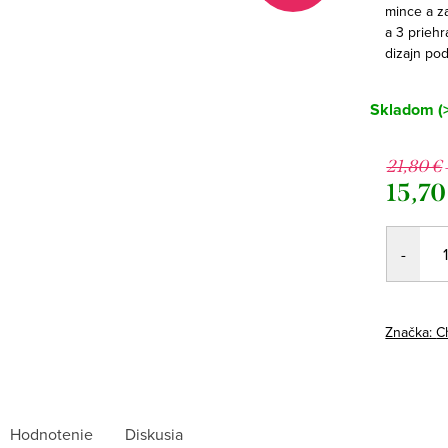
mince a z
a 3 prieh
dizajn pod
Skladom
(
21,80 €
15,70
Jednotk
cena:
Značka:
C
Hodnotenie
Diskusia