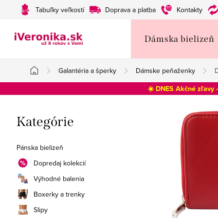
Prejsť
Tabuľky veľkostí
Doprava a platba
Kontakty
na
obsah
Dámska bielizeň
Galantéria a šperky
Dámske peňaženky
D
Domov
☀️ DNES Akčné zľavy 
B
Preskočiť
Kategórie
o
kategórie
č
Pánska bielizeň
n
Dopredaj kolekcií
Výhodné balenia
ý
Boxerky a trenky
p
Slipy