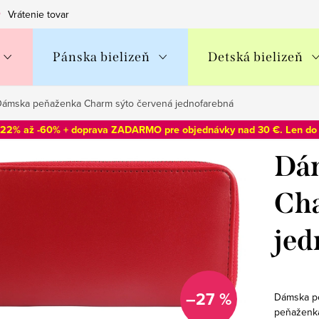
Vrátenie tovaru
Obchodné podmienky
Podmienky ochran
Pánska bielizeň
Detská bielizeň
ámska peňaženka Charm sýto červená jednofarebná
-22% až -60% + doprava ZADARMO pre objednávky nad 30 €. Len d
Dá
Cha
jed
–27 %
Dámska pe
peňaženka