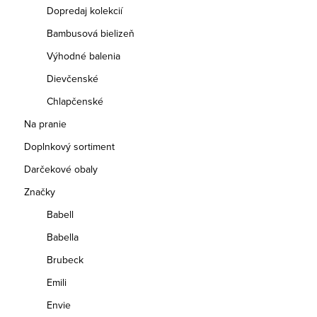
Dopredaj kolekcií
Bambusová bielizeň
Výhodné balenia
Dievčenské
Chlapčenské
Na pranie
Doplnkový sortiment
Darčekové obaly
Značky
Babell
Babella
Brubeck
Emili
Envie