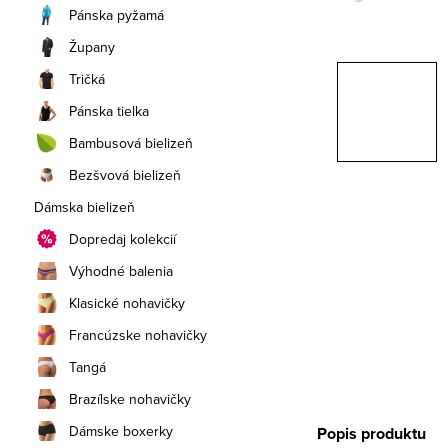
a
Pánska pyžamá
n
Župany
e
Tričká
Pánska tielka
l
Bambusová bielizeň
Bezšvová bielizeň
Dámska bielizeň
Dopredaj kolekcií
Výhodné balenia
Klasické nohavičky
Francúzske nohavičky
Tangá
Brazílske nohavičky
Dámske boxerky
Popis produktu