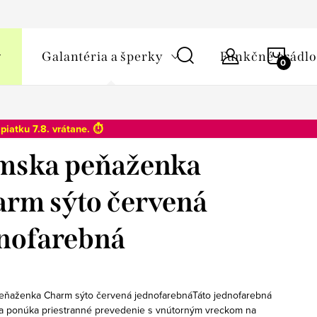
y osobných údajov
NÁKU
Galantéria a šperky
Funkčné prádlo
KOŠÍ
o
piatku 7.8
. vrátane. ⏱️
mska peňaženka
rm sýto červená
nofarebná
ňaženka Charm sýto červená jednofarebnáTáto jednofarebná
 ponúka priestranné prevedenie s vnútorným vreckom na