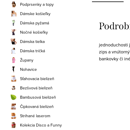
Podprsenky a topy
Dámske košieľky
Dámska pyžamá
Podrob
Nočné košieľky
Dámska tielka
jednoduchosti 
Dámska tričká
zips a vnútorný
bankovky či iné
Župany
Nohavice
Sťahovacia bielizeň
Bezšvová bielizeň
Bambusová bielizeň
Čipkovaná bielizeň
Strihané laserom
Kolekcia Disco a Funny